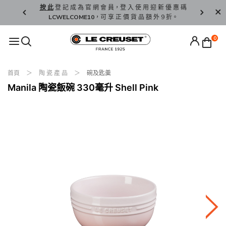
精 選。
按 此
登 記 成 為 官 網 會 員，登 入 使 用 迎 新 優 惠 碼
香 港 / 澳 
LCWELCOME10
，可 享 正 價 貨 品 額 外 9 折。
0
首頁
陶 瓷 產 品
碗及匙羹
Manila 陶瓷飯碗 330毫升 Shell Pink