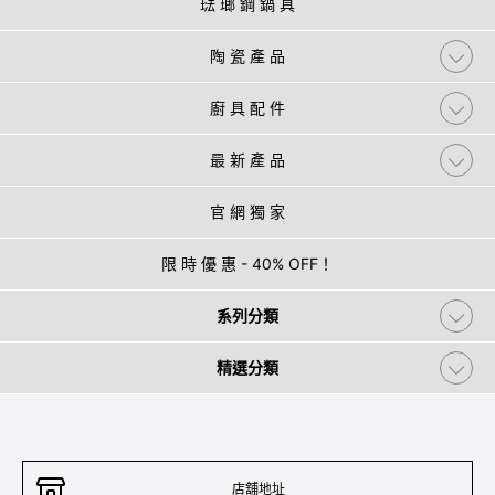
琺 瑯 鋼 鍋 具
陶 瓷 產 品
廚 具 配 件
最 新 產 品
官 網 獨 家
限 時 優 惠 - 40% OFF！
系列分類
精選分類
店舖地址