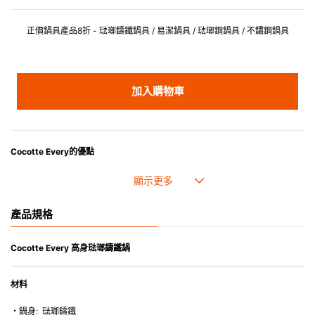
正價鍋具產品8折 - 琺瑯鑄鐵鍋具 / 易潔鍋具 / 琺瑯鋼鍋具 / 不鏽鋼鍋具
加入購物車
Cocotte Every的優點
• Cocotte Every鑄鐵鍋最大特點在於「圓弧形鍋底」、「深度的鍋身設計」以
及「半圓形鍋蓋」，有效形成熱力循環對流，食材均勻受熱，美味再升級。
• 有深度的鍋身設計，確保足夠容量，烹調煲仔飯、炆煮、煲湯、煲粥、油炸等
菜式亦得心應手。
產品規格
• 黑色內鍋的粗糙表面可承受較高熱力，因此適合煎炒菜式。極度推薦給首次使
用琺瑯鐵鑄鍋的新手。
Cocotte Every 高身琺瑯鑄鐵鍋
琺瑯鑄鐵廚具的優點
材料
• 琺瑯鑄鐵傳熱性均勻，不會產生過熱點。
・鍋身: 琺瑯鑄鐵
• 最適合直接上桌，既實用又有體面，是 飲食視覺的一大享受。