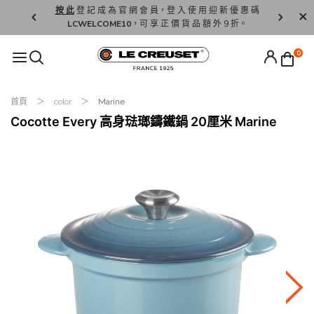
精 選。
按 此
登 記 成 為 官 網 會 員，登 入 使 用 迎 新 優 惠 碼
香 港 / 澳 
LCWELCOME10
，可 享 正 價 貨 品 額 外 9 折。
0
首頁
color
Marine
Cocotte Every 高身琺瑯鑄鐵鍋 20厘米 Marine