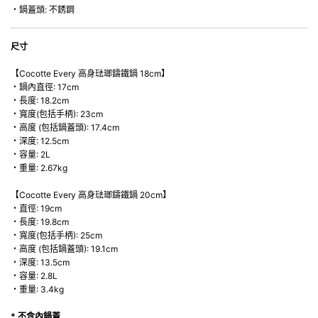
・鍋蓋頭: 不銹鋼
• 超卓的存熱功能。
• 重身的鍋蓋能有助防止蒸氣溜走,易於 保持食物的原汁原味。
• 節省能源。
尺寸
• 琺瑯抗酸鹼，不會殘留氣味，安全衛生。
• 適用於多種熱源，例如明火、電磁爐或焗爐（微波爐除外）。
【Cocotte Every 高身琺瑯鑄鐵鍋 18cm】
・鍋內直徑: 17cm
・長度: 18.2cm
・寬度(包括手柄): 23cm
・高度 (包括鍋蓋頭): 17.4cm
・深度: 12.5cm
・容量: 2L
・重量: 2.67kg
【Cocotte Every 高身琺瑯鑄鐵鍋 20cm】
・直徑: 19cm
・長度: 19.8cm
・寬度(包括手柄): 25cm
・高度 (包括鍋蓋頭): 19.1cm
・深度: 13.5cm
・容量: 2.8L
・重量: 3.4kg
* 不含內鍋蓋