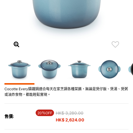
Cocotte Every鑄鐵鍋適合每天在家烹調各種菜餚，無論是煲仔飯、煲湯、煲粥
或油炸食物，都能輕鬆實現。
Price reduced from
HK$ 3,280.00
to
20％OFF
售價:
HK$ 2,624.00