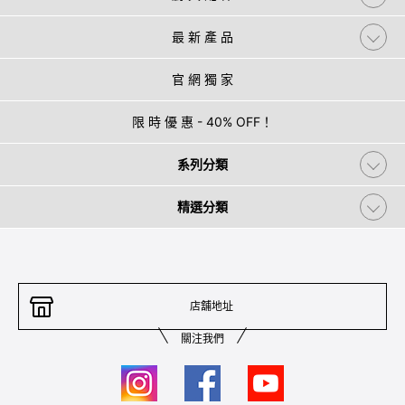
最 新 產 品
官 網 獨 家
限 時 優 惠 - 40% OFF！
系列分類
精選分類
店舖地址
關注我們