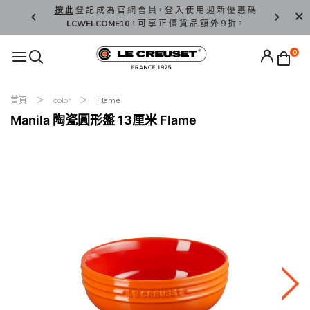
精 選。
按 此
登 記 成 為 官 網 會 員，登 入 使 用 迎 新 優 惠 碼
香 港 / 澳 
LCWELCOME10
，可 享 正 價 貨 品 額 外 9 折。
0
首頁
color
Flame
Manila 陶瓷圓形盤 13厘米 Flame