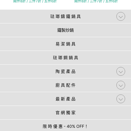
兩件8折 / 三件7折 / 五件6折
兩件8折 / 三件7折 / 五件6折
琺 瑯 鑄 鐵 鍋 具
鐵製炒鍋
易 潔 鍋 具
琺 瑯 鋼 鍋 具
陶 瓷 產 品
廚 具 配 件
最 新 產 品
官 網 獨 家
限 時 優 惠 - 40% OFF！