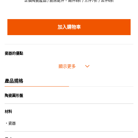
正價陶瓷產品 / 廚房配件 - 兩件8折 / 三件7折 / 五件6折
加入購物車
瓷器的優點
• 耐熱性極佳，適用於微波爐，也可放入焗爐，耐熱程度高達260℃。
• 耐冷(低至零下20℃)。可放入雪櫃和冰箱。
• 污漬容易脫落,清潔和保養十分簡易。
產品規格
• 可用於洗碗機。
• 高密度陶瓷防止水分吸收，以避免裂開。
• 合乎食用安全的塗層表面，幾乎不黏，食物容易脫落，清洗方便。
陶瓷圓形盤
• 即使經常使用亦不會容易吸取食物氣味。
材料
*不可直接用於熱源上
・瓷器