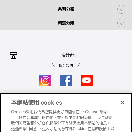
系列分類
精選分類
店舖地址
關注我們
本網站使用 cookies
聯絡我們
條件及細則
Cookies幫助我們為您提供更好的體驗在Le Creuset網站
私隱政策
保養及使用
上，使內容和廣告個性化，並分析本網站的流量。 我們會與
我們的廣告和分析合作夥伴分享有關您使用本網站的信息。
加入我們
Super MEGA SALE 條款及細則​
透過點擊 "同意"，這表示您同意存儲Cookies在您的設備上以