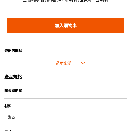
正價陶瓷產品 / 廚房配件 - 兩件8折 / 三件7折 / 五件6折
加入購物車
瓷器的優點
• 耐熱性極佳，適用於微波爐，也可放入焗爐，耐熱程度高達260℃。
• 耐冷(低至零下20℃)。可放入雪櫃和冰箱。
• 污漬容易脫落,清潔和保養十分簡易。
產品規格
• 可用於洗碗機。
• 高密度陶瓷防止水分吸收，以避免裂開。
• 合乎食用安全的塗層表面，幾乎不黏，食物容易脫落，清洗方便。
陶瓷圓形盤
• 即使經常使用亦不會容易吸取食物氣味。
材料
*不可直接用於熱源上
・瓷器