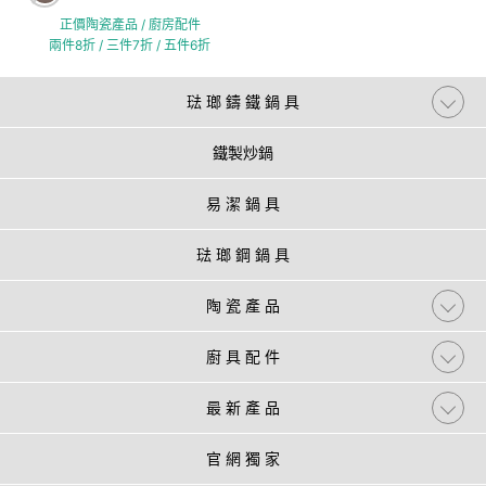
正價陶瓷產品 / 廚房配件
兩件8折 / 三件7折 / 五件6折
琺 瑯 鑄 鐵 鍋 具
鐵製炒鍋
易 潔 鍋 具
琺 瑯 鋼 鍋 具
陶 瓷 產 品
廚 具 配 件
最 新 產 品
官 網 獨 家