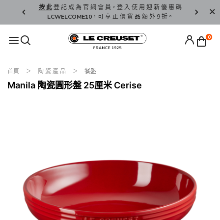
精 選。
按 此
登 記 成 為 官 網 會 員，登 入 使 用 迎 新 優 惠 碼
香 港 / 澳 
LCWELCOME10
，可 享 正 價 貨 品 額 外 9 折。
0
首頁
陶 瓷 產 品
餐盤
Manila 陶瓷圓形盤 25厘米 Cerise