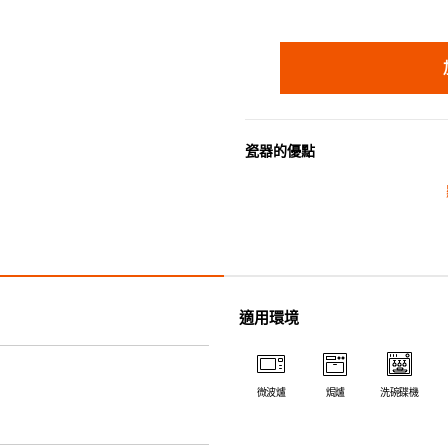
瓷器的優點
• 耐熱性極佳，適用於微波爐，
• 耐冷(低至零下20℃)。可放
• 污漬容易脫落,清潔和保養十分
• 可用於洗碗機。
• 高密度陶瓷防止水分吸收，以
• 合乎食用安全的塗層表面，幾
適用環境
• 即使經常使用亦不會容易吸取
*不可直接用於熱源上
微波爐
焗爐
洗碗碟機