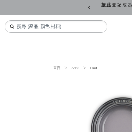
購 父 親 節 精 選。
按 此
登 記 成 為
首頁
color
Flint