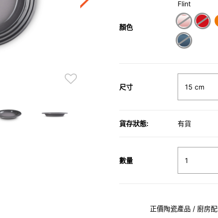
Flint
顏色
尺寸
貨存狀態:
有貨
數量
正價陶瓷產品 / 廚房配件