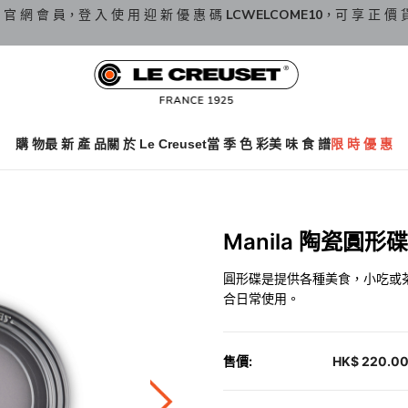
 官 網 會 員，登 入 使 用 迎 新 優 惠 碼
LCWELCOME10
，可 享 正 價 
購 物
最 新 產 品
關 於 Le Creuset
當 季 色 彩
美 味 食 譜
限 時 優 惠
Manila 陶瓷圓形碟 
圓形碟是提供各種美食，小吃或
合日常使用。
售價:
HK$ 220.0