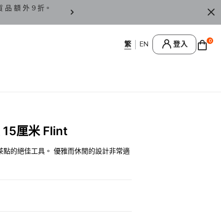
貨 品 額 外 9 折。
香 港 / 澳 門 訂 單 滿 HK
0
登入
15厘米 Flint
茶點的絕佳工具。 優雅而休閒的設計非常適
0