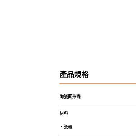
產品規格
陶瓷圓形碟
材料
・瓷器