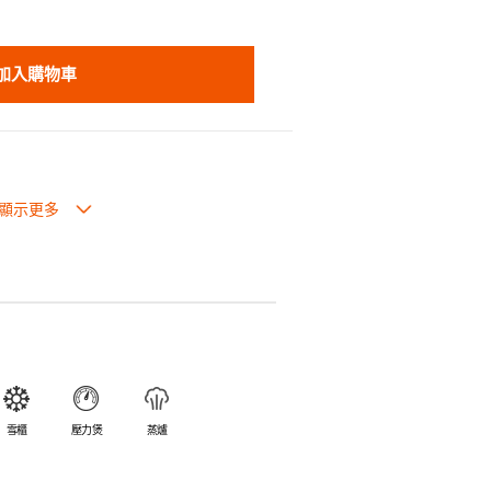
加入購物車
也可放入焗爐，耐熱程度高達260℃。
入雪櫃和冰箱。
簡易。
避免裂開。
乎不黏，食物容易脫落，清洗方便。
食物氣味。
雪櫃
壓力煲
蒸爐