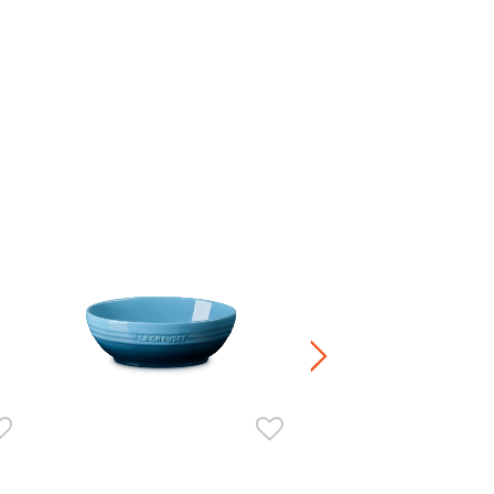
陶瓷飯碗
HK$ 260.00
+1
正價陶瓷產品 / 廚房配
兩件8折 / 三件7折 / 五