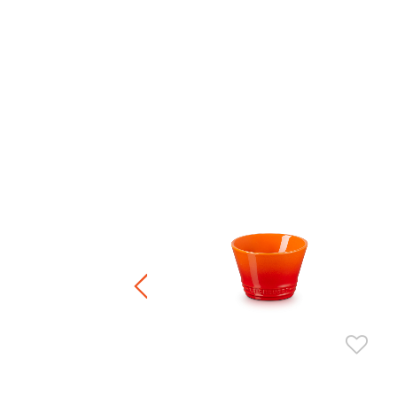
 陶瓷圓形碟2件裝
.00
-
HK$ 700.00
正價陶瓷產品 / 廚房配件
件8折 / 三件7折 / 五件6折