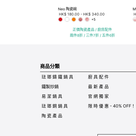
Neo 陶瓷碗
M
HK$ 180.00
-
HK$ 340.00
H
+5
正價陶瓷產品 / 廚房配件
兩件8折 / 三件7折 / 五件6折
商品分類
琺 瑯 鑄 鐵 鍋 具
廚 具 配 件
鐵製炒鍋
最 新 產 品
易 潔 鍋 具
官 網 獨 家
琺 瑯 鋼 鍋 具
限 時 優 惠 - 40% OFF！
陶 瓷 產 品