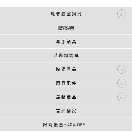
琺 瑯 鑄 鐵 鍋 具
鐵製炒鍋
易 潔 鍋 具
琺 瑯 鋼 鍋 具
陶 瓷 產 品
廚 具 配 件
最 新 產 品
官 網 獨 家
限 時 優 惠 - 40% OFF！