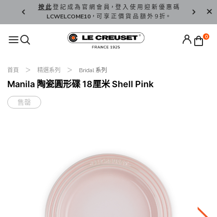
精 選。
按 此
登 記 成 為 官 網 會 員，登 入 使 用 迎 新 優 惠 碼
香 港 / 澳 
LCWELCOME10
，可 享 正 價 貨 品 額 外 9 折。
0
首頁
精選系列
Bridal 系列
Manila 陶瓷圓形碟 18厘米 Shell Pink
售罄