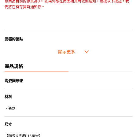
該商品目前的存貨為0。 如果你想在商品補貨時收到通知，請按以下按鈕，我
們將在有存貨時通知你。
瓷器的優點
• 耐熱性極佳，適用於微波爐，也可放入焗爐，耐熱程度高達260℃。
• 耐冷(低至零下20℃)。可放入雪櫃和冰箱。
• 污漬容易脫落,清潔和保養十分簡易。
產品規格
• 可用於洗碗機。
• 高密度陶瓷防止水分吸收，以避免裂開。
• 合乎食用安全的塗層表面，幾乎不黏，食物容易脫落，清洗方便。
陶瓷圓形碟
• 即使經常使用亦不會容易吸取食物氣味。
材料
*不可直接用於熱源上
・瓷器
尺寸
【陶瓷圓形碟 15厘米】