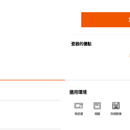
瓷器的優點
• 耐熱性極佳，適用於微波爐，
• 耐冷(低至零下20℃)。可放
• 污漬容易脫落,清潔和保養十分
• 可用於洗碗機。
• 高密度陶瓷防止水分吸收，以
• 合乎食用安全的塗層表面，幾
適用環境
• 即使經常使用亦不會容易吸取
*不可直接用於熱源上
微波爐
焗爐
洗碗碟機