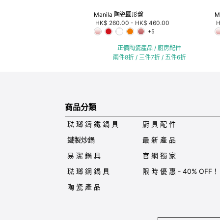
Manila 陶瓷圓形盤
M
HK$ 260.00
-
HK$ 460.00
H
+5
正價陶瓷產品 / 廚房配件
兩件8折 / 三件7折 / 五件6折
商品分類
琺 瑯 鑄 鐵 鍋 具
廚 具 配 件
鐵製炒鍋
最 新 產 品
易 潔 鍋 具
官 網 獨 家
琺 瑯 鋼 鍋 具
限 時 優 惠 - 40% OFF！
陶 瓷 產 品