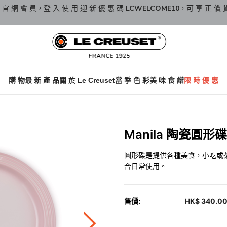
 官 網 會 員，登 入 使 用 迎 新 優 惠 碼
LCWELCOME10
，可 享 正 價 
購 物
最 新 產 品
關 於 Le Creuset
當 季 色 彩
美 味 食 譜
限 時 優 惠
Manila 陶瓷圓形碟 
圓形碟是提供各種美食，小吃或
合日常使用。
售價:
HK$ 340.0