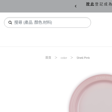
購 父 親 節 精 選。
按 此
登 記 成 為
首頁
color
Shell Pink