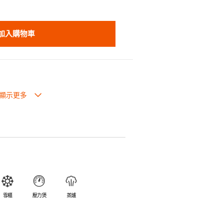
加入購物車
也可放入焗爐，耐熱程度高達260℃。
入雪櫃和冰箱。
簡易。
避免裂開。
乎不黏，食物容易脫落，清洗方便。
食物氣味。
雪櫃
壓力煲
蒸爐