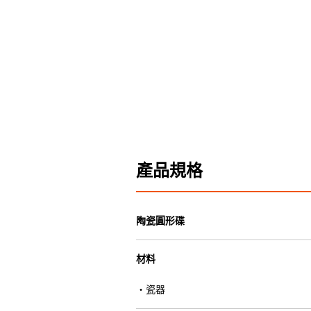
產品規格
陶瓷圓形碟
材料
・瓷器