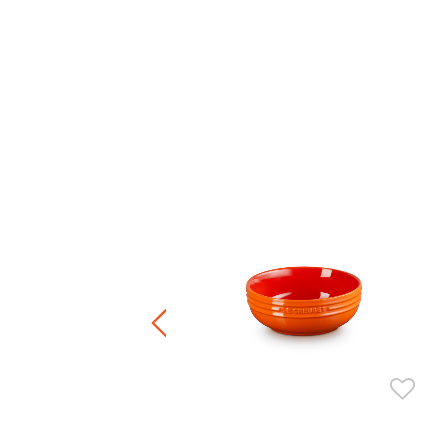
碟
.00
-
HK$ 500.00
+3
正價陶瓷產品 / 廚房配件
件8折 / 三件7折 / 五件6折