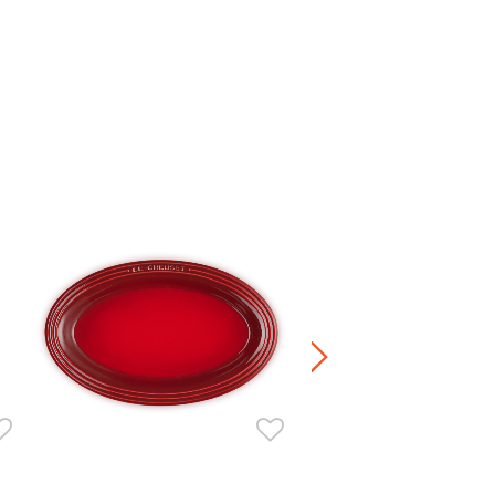
Manila 陶瓷長方形碟 25厘米
HK$ 400.00
+3
正價陶瓷產品 / 廚房配
兩件8折 / 三件7折 / 五