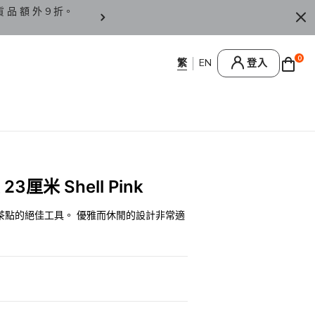
貨 品 額 外 9 折。
香 港 / 澳 門 訂 單 滿 HK
0
登入
23厘米 Shell Pink
茶點的絕佳工具。 優雅而休閒的設計非常適
0