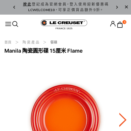
精 選。
按 此
登 記 成 為 官 網 會 員，登 入 使 用 迎 新 優 惠 碼
香 港 / 澳 
LCWELCOME10
，可 享 正 價 貨 品 額 外 9 折。
0
首頁
陶 瓷 產 品
餐碟
Manila 陶瓷圓形碟 15厘米 Flame