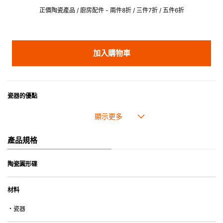
正價陶瓷產品 / 廚房配件 - 兩件8折 / 三件7折 / 五件6折
加入購物車
瓷器的優點
• 耐熱性極佳，適用於微波爐，也可放入焗爐，耐熱程度高達260℃。
• 耐冷(低至零下20℃)。可放入雪櫃和冰箱。
• 污漬容易脫落,清潔和保養十分簡易。
產品規格
• 可用於洗碗機。
• 高密度陶瓷防止水分吸收，以避免裂開。
• 合乎食用安全的塗層表面，幾乎不黏，食物容易脫落，清洗方便。
陶瓷圓形碟
• 即使經常使用亦不會容易吸取食物氣味。
材料
*不可直接用於熱源上
・瓷器