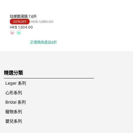
琺瑯鋼湯鍋 7.6升
Price reduced from
to
HK$ 1,880.00
20％OFF
HK$ 1,504.00
正價鍋具產品8折
精選分類
Leger 系列
心形系列
Bridal 系列
寵物系列
嬰兒系列