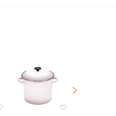
鐵製炒鍋連玻璃蓋
Price reduced fr
to
HK$ 1,480.00
20％OFF
HK$ 1,184.00
正價鍋具產品8折