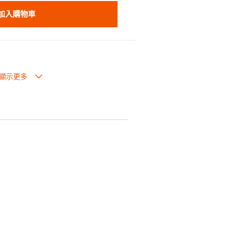
加入購物車
於清潔，是屋企滾燙煮麵的理想選擇。