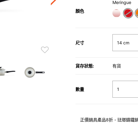
Meringue
顏色
尺寸
貨存狀態:
有貨
數量
正價鍋具產品8折 - 琺瑯鑄鐵鍋具