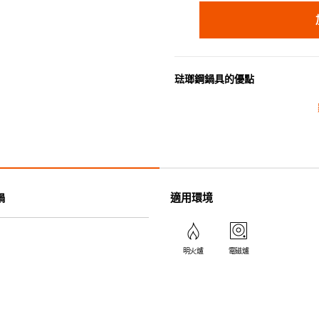
琺瑯鋼鍋具
的優點
琺瑯鋼鍋具加熱均匀快速，且易
適用環境
鍋
明火爐
電磁爐