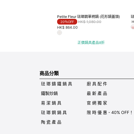
Petite Fleur 琺瑯鋼單柄鍋 (花形鍋蓋頭)
Price reduced from
to
HK$ 1,080.00
H
20％OFF
HK$ 864.00
正價鍋具產品8折
商品分類
琺 瑯 鑄 鐵 鍋 具
廚 具 配 件
鐵製炒鍋
最 新 產 品
易 潔 鍋 具
官 網 獨 家
琺 瑯 鋼 鍋 具
限 時 優 惠 - 40% OFF！
陶 瓷 產 品