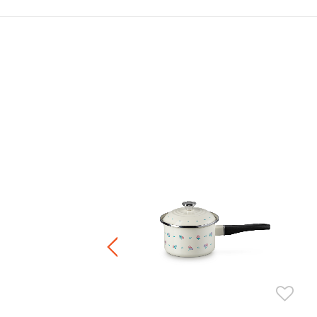
炒鍋
Price reduced from
to
HK$ 2,480.00
F
4.00
正價鍋具產品8折