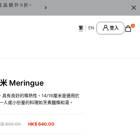
貨 品 額 外 9 折。
香 港 / 澳 門 訂 單 滿 HK
0
登入
 Meringue
具有良好的導熱性。14/16厘米是適用於
於一人或小份量的料理如烹煮麵條和湯。
ice reduced from
K$ 800.00
to
HK$ 640.00