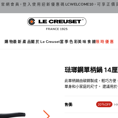
 官 網 會 員，登 入 使 用 迎 新 優 惠 碼
LCWELCOME10
，可 享 正 價 
購 物
最 新 產 品
關 於 Le Creuset
當 季 色 彩
美 味 食 譜
限 時 優 惠
琺瑯鋼單柄鍋 14厘米
此單柄鍋由碳鋼製成，輕巧方便，
單身和小家庭的尺寸。 建議用
售價:
Pr
H
20％OFF