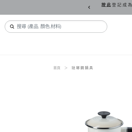
購 父 親 節 精 選。
按 此
登 記 成 為
首頁
琺 瑯 鋼 鍋 具