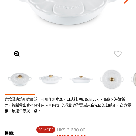
這款淺底鍋用途廣泛，可用作無水蒸、日式料理如Sukiyaki、西班牙海鮮飯
等，輕鬆帶出食材原汁原味。Petal 的花瓣造型靈感來自法國的銀蓮花，高貴優
雅，最適合原煲上桌。
Price reduced from
HK$ 3,680.00
to
20％OFF
售價: