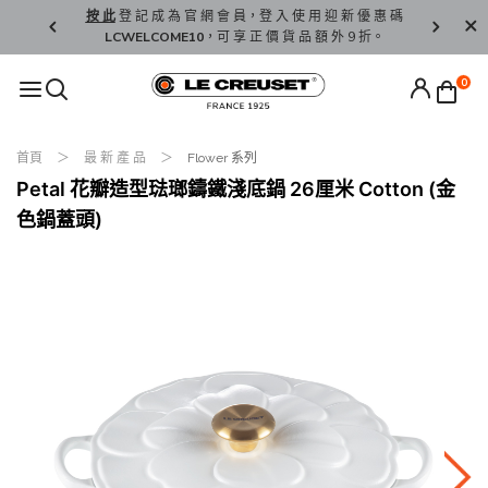
精 選。
按 此
登 記 成 為 官 網 會 員，登 入 使 用 迎 新 優 惠 碼
香 港 / 澳 
LCWELCOME10
，可 享 正 價 貨 品 額 外 9 折。
0
首頁
最 新 產 品
Flower 系列
Petal 花瓣造型琺瑯鑄鐵淺底鍋 26厘米 Cotton (金
色鍋蓋頭)