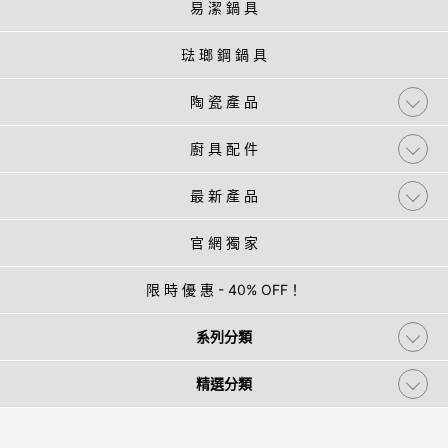
易 潔 鍋 具
琺 瑯 鋼 鍋 具
陶 瓷 產 品
廚 具 配 件
最 新 產 品
官 網 獨 家
限 時 優 惠 - 40% OFF！
系列分類
精選分類