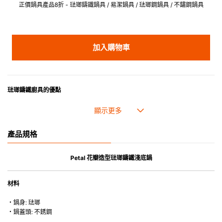
正價鍋具產品8折 - 琺瑯鑄鐵鍋具 / 易潔鍋具 / 琺瑯鋼鍋具 / 不鏽鋼鍋具
加入購物車
琺瑯鑄鐵廚具的優點
• 琺瑯鑄鐵傳熱性均勻，不會產生過熱點。
• 最適合直接上桌，既實用又有體面，是 飲食視覺的一大享受。
• 超卓的存熱功能。
產品規格
• 重身的鍋蓋能有助防止蒸氣溜走,易於 保持食物的原汁原味。
• 節省能源。
• 琺瑯抗酸鹼，不會殘留氣味，安全衛生。
Petal 花瓣造型琺瑯鑄鐵淺底鍋
• 適用於多種熱源，例如明火、電磁爐或焗爐（微波爐除外）。
材料
・鍋身: 琺瑯
・鍋蓋頭: 不銹鋼