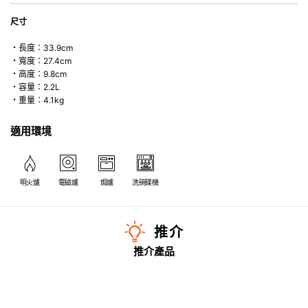
尺寸
・長度：33.9cm
・寬度：27.4cm
・高度：9.8cm
・容量：2.2L
・重量：4.1kg
適用環境
明火爐
電磁爐
焗爐
洗碗碟機
推介
推介產品