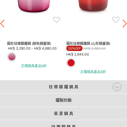
圓形琺瑯鑄鐵鍋 (銅色鍋蓋頭)
圓形琺瑯鑄鐵鍋 (心形鍋蓋頭)
Price reduced from
to
HK$ 3,280.00
-
HK$ 4,680.00
HK$ 3,680.00
20％OFF
HK$ 2,944.00
正價鍋具產品8折
正價鍋具產品8折
琺 瑯 鑄 鐵 鍋 具
鐵製炒鍋
易 潔 鍋 具
琺 瑯 鋼 鍋 具