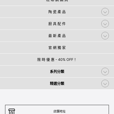
陶 瓷 產 品
廚 具 配 件
最 新 產 品
官 網 獨 家
限 時 優 惠 - 40% OFF！
系列分類
精選分類
店舖地址