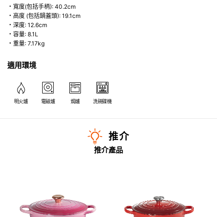
・寬度(包括手柄): 40.2cm
・高度 (包括鍋蓋頭): 19.1cm
・深度: 12.6cm
・容量: 8.1L
・重量: 7.17kg
適用環境
明火爐
電磁爐
焗爐
洗碗碟機
推介
推介產品