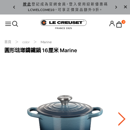
精 選。
按 此
登 記 成 為 官 網 會 員，登 入 使 用 迎 新 優 惠 碼
香 港 / 澳 
LCWELCOME10
，可 享 正 價 貨 品 額 外 9 折。
0
首頁
color
Marine
圓形琺瑯鑄鐵鍋 16厘米 Marine