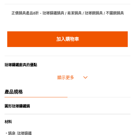
正價鍋具產品8折 - 琺瑯鑄鐵鍋具 / 易潔鍋具 / 琺瑯鋼鍋具 / 不鏽鋼鍋具
加入購物車
琺瑯鑄鐵廚具的優點
• 琺瑯鑄鐵傳熱性均勻，不會產生過熱點。
• 最適合直接上桌，既實用又有體面，是 飲食視覺的一大享受。
• 超卓的存熱功能。
產品規格
• 重身的鍋蓋能有助防止蒸氣溜走,易於 保持食物的原汁原味。
• 節省能源。
• 琺瑯抗酸鹼，不會殘留氣味，安全衛生。
圓形琺瑯鑄鐵鍋
• 適用於多種熱源，例如明火、電磁爐或焗爐（微波爐除外）。
材料
・鍋身: 琺瑯鑄鐵