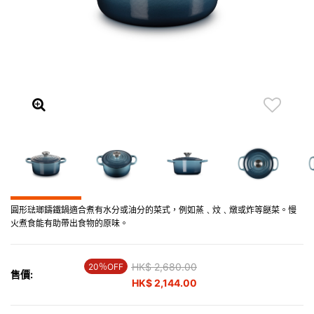
圓形琺瑯鑄鐵鍋適合煮有水分或油分的菜式，例如蒸﹑炆﹑燉或炸等餸菜。慢
火煮食能有助帶出食物的原味。
Price reduced from
HK$ 2,680.00
to
20％OFF
售價:
HK$ 2,144.00