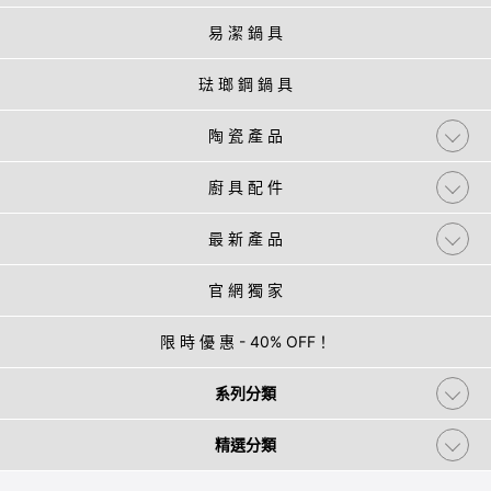
易 潔 鍋 具
琺 瑯 鋼 鍋 具
陶 瓷 產 品
廚 具 配 件
最 新 產 品
官 網 獨 家
限 時 優 惠 - 40% OFF！
系列分類
精選分類