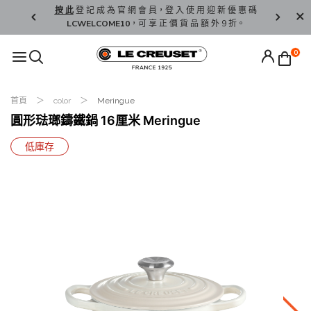
精 選。
按 此
登 記 成 為 官 網 會 員，登 入 使 用 迎 新 優 惠 碼
香 港 / 澳 
LCWELCOME10
，可 享 正 價 貨 品 額 外 9 折。
0
首頁
color
Meringue
圓形琺瑯鑄鐵鍋 16厘米 Meringue
低庫存