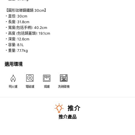
【圓形琺瑯鑄鐵鍋 30cm】
・直徑: 30cm
・長度: 31.8cm
・寬度(包括手柄): 40.2cm
・高度 (包括鍋蓋頭): 19.1cm
・深度: 12.6cm
・容量: 8.1L
・重量: 7.17kg
適用環境
明火爐
電磁爐
焗爐
洗碗碟機
推介
推介產品