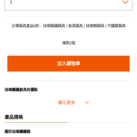
正價鍋具產品8折 - 琺瑯鑄鐵鍋具 / 易潔鍋具 / 琺瑯鋼鍋具 / 不鏽鋼鍋具
僅剩2個
加入購物車
琺瑯鑄鐵廚具的優點
• 琺瑯鑄鐵傳熱性均勻，不會產生過熱點。
• 最適合直接上桌，既實用又有體面，是 飲食視覺的一大享受。
• 超卓的存熱功能。
產品規格
• 重身的鍋蓋能有助防止蒸氣溜走,易於 保持食物的原汁原味。
• 節省能源。
• 琺瑯抗酸鹼，不會殘留氣味，安全衛生。
圓形琺瑯鑄鐵鍋
• 適用於多種熱源，例如明火、電磁爐或焗爐（微波爐除外）。