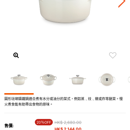
圓形琺瑯鑄鐵鍋適合煮有水分或油分的菜式，例如蒸﹑炆﹑燉或炸等餸菜。慢
火煮食能有助帶出食物的原味。
Price reduced from
HK$ 2,680.00
to
20％OFF
售價:
HK$ 2,144.00