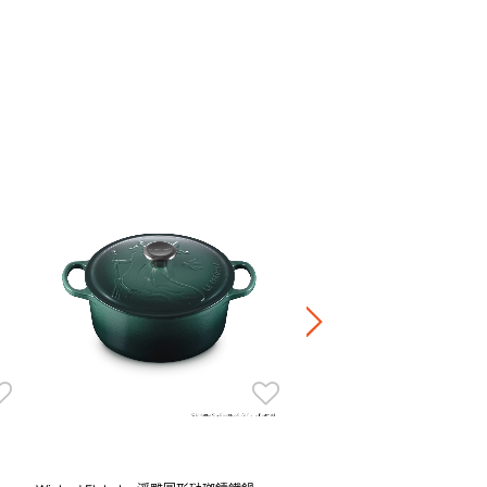
Eternity Lace 琺瑯鑄鐵深炒鍋
Price reduced fr
to
HK$ 3,680.00
20％OFF
HK$ 2,944.00
正價鍋具產品8折