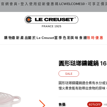
 官 網 會 員，登 入 使 用 迎 新 優 惠 碼
LCWELCOME10
，可 享 正 價 
購 物
最 新 產 品
關 於 Le Creuset
當 季 色 彩
美 味 食 譜
限 時 優 惠
圓形琺瑯鑄鐵鍋 16厘米
SALE
圓形琺瑯鑄鐵鍋適合煮有水分或
慢火煮食能有助帶出食物的原味
售價:
Pr
H
40％OFF