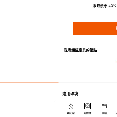
限時優惠 40% O
琺瑯鑄鐵廚具的優點
• 琺瑯鑄鐵傳熱性均勻，不會產
• 最適合直接上桌，既實用又有
• 超卓的存熱功能。
• 重身的鍋蓋能有助防止蒸氣溜
• 節省能源。
• 琺瑯抗酸鹼，不會殘留氣味，
適用環境
• 適用於多種熱源，例如明火、
明火爐
電磁爐
焗爐