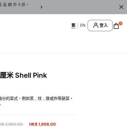
貨 品 額 外 9 折。
香 港 / 澳 門 訂 單 滿 HK
0
登入
 Shell Pink
油分的菜式，例如蒸﹑炆﹑燉或炸等餸菜。
。
ice reduced from
K$ 2,680.00
to
HK$ 1,608.00