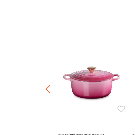
 Glinda 浮雕圓形琺瑯鑄鐵鍋
Price reduced from
to
HK$ 3,488.00
0.00