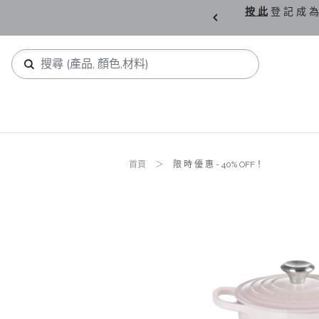
購 父 親 節 精 選。
按 此
登 記 成 為
首頁
限 時 優 惠 - 40% OFF！