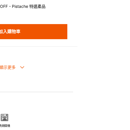
FF - Pistache 特選產品
加入購物車
生過熱點。
體面，是 飲食視覺的一大享受。
走,易於 保持食物的原汁原味。
安全衛生。
電磁爐或焗爐（微波爐除外）。
洗碗碟機