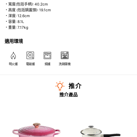
・寬度(包括手柄): 40.2cm
・高度 (包括鍋蓋頭): 19.1cm
・深度: 12.6cm
・容量: 8.1L
・重量: 7.17kg
適用環境
明火爐
電磁爐
焗爐
洗碗碟機
推介
推介產品