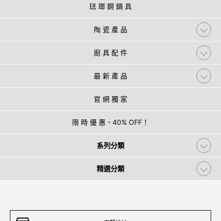
琺 瑯 鋼 鍋 具
陶 瓷 產 品
廚 具 配 件
最 新 產 品
官 網 獨 家
限 時 優 惠 - 40% OFF！
系列分類
精選分類