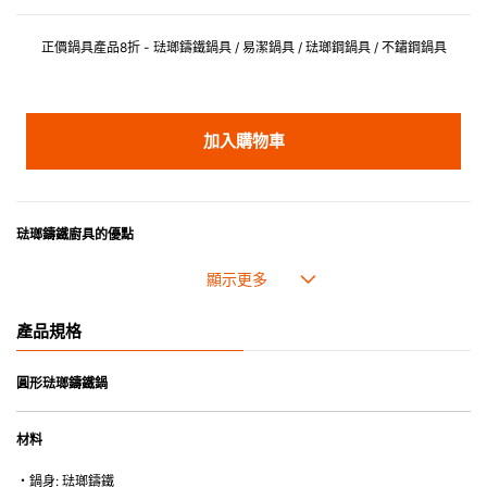
正價鍋具產品8折 - 琺瑯鑄鐵鍋具 / 易潔鍋具 / 琺瑯鋼鍋具 / 不鏽鋼鍋具
加入購物車
琺瑯鑄鐵廚具的優點
• 琺瑯鑄鐵傳熱性均勻，不會產生過熱點。
• 最適合直接上桌，既實用又有體面，是 飲食視覺的一大享受。
• 超卓的存熱功能。
產品規格
• 重身的鍋蓋能有助防止蒸氣溜走,易於 保持食物的原汁原味。
• 節省能源。
• 琺瑯抗酸鹼，不會殘留氣味，安全衛生。
圓形琺瑯鑄鐵鍋
• 適用於多種熱源，例如明火、電磁爐或焗爐（微波爐除外）。
材料
・鍋身: 琺瑯鑄鐵