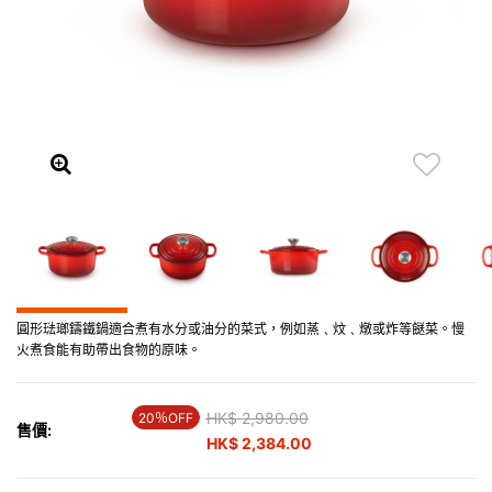
圓形琺瑯鑄鐵鍋適合煮有水分或油分的菜式，例如蒸﹑炆﹑燉或炸等餸菜。慢
火煮食能有助帶出食物的原味。
Price reduced from
HK$ 2,980.00
to
20％OFF
售價:
HK$ 2,384.00