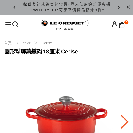
精 選。
按 此
登 記 成 為 官 網 會 員，登 入 使 用 迎 新 優 惠 碼
香 港 / 澳 
LCWELCOME10
，可 享 正 價 貨 品 額 外 9 折。
0
首頁
color
Cerise
圓形琺瑯鑄鐵鍋 18厘米 Cerise