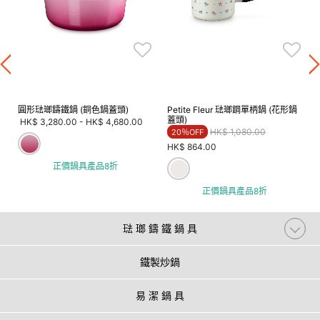
圓形琺瑯鑄鐵鍋 (銅色鍋蓋頭)
Petite Fleur 琺瑯鋼單柄鍋 (花形鍋
蓋頭)
HK$ 3,280.00
-
HK$ 4,680.00
Price reduced from
to
HK$ 1,080.00
20％OFF
HK$ 864.00
正價鍋具產品8折
正價鍋具產品8折
琺 瑯 鑄 鐵 鍋 具
鐵製炒鍋
易 潔 鍋 具