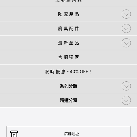
陶 瓷 產 品
廚 具 配 件
最 新 產 品
官 網 獨 家
限 時 優 惠 - 40% OFF！
系列分類
精選分類
店舖地址