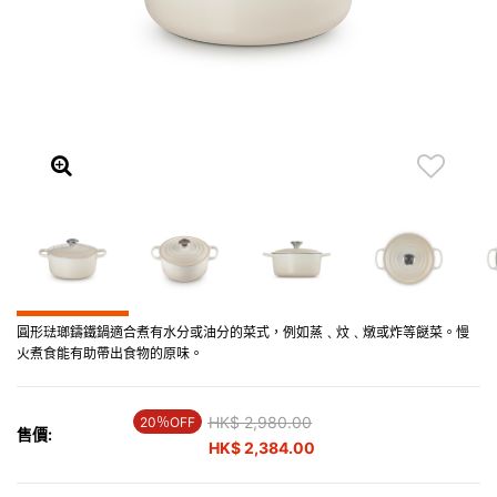
圓形琺瑯鑄鐵鍋適合煮有水分或油分的菜式，例如蒸﹑炆﹑燉或炸等餸菜。慢
火煮食能有助帶出食物的原味。
Price reduced from
HK$ 2,980.00
to
20％OFF
售價:
HK$ 2,384.00