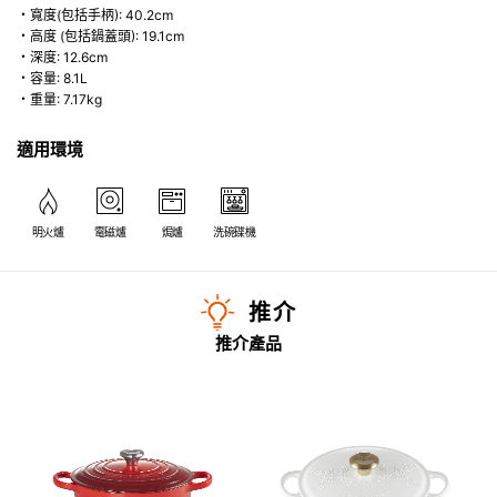
・寬度(包括手柄): 40.2cm
・高度 (包括鍋蓋頭): 19.1cm
・深度: 12.6cm
・容量: 8.1L
・重量: 7.17kg
適用環境
明火爐
電磁爐
焗爐
洗碗碟機
推介
推介產品