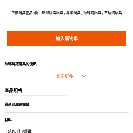
正價鍋具產品8折 - 琺瑯鑄鐵鍋具 / 易潔鍋具 / 琺瑯鋼鍋具 / 不鏽鋼鍋具
加入購物車
琺瑯鑄鐵廚具的優點
• 琺瑯鑄鐵傳熱性均勻，不會產生過熱點。
• 最適合直接上桌，既實用又有體面，是 飲食視覺的一大享受。
• 超卓的存熱功能。
產品規格
• 重身的鍋蓋能有助防止蒸氣溜走,易於 保持食物的原汁原味。
• 節省能源。
• 琺瑯抗酸鹼，不會殘留氣味，安全衛生。
圓形琺瑯鑄鐵鍋
• 適用於多種熱源，例如明火、電磁爐或焗爐（微波爐除外）。
材料
・鍋身: 琺瑯鑄鐵