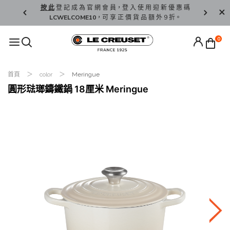
精 選。
按 此
登 記 成 為 官 網 會 員，登 入 使 用 迎 新 優 惠 碼
香 港 / 澳 
LCWELCOME10
，可 享 正 價 貨 品 額 外 9 折。
0
首頁
color
Meringue
圓形琺瑯鑄鐵鍋 18厘米 Meringue