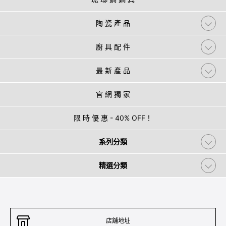
陶 瓷 產 品
廚 具 配 件
最 新 產 品
官 網 獨 家
限 時 優 惠 - 40% OFF！
系列分類
精選分類
店舖地址