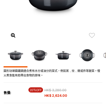
圓形琺瑯鑄鐵鍋適合煮有水分或油分的菜式，例如蒸﹑炆﹑燉或炸等餸菜。慢
火煮食能有助帶出食物的原味。
Price reduced from
HK$ 3,280.00
to
20％OFF
售價:
HK$ 2,624.00