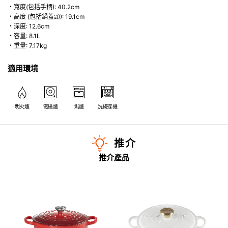
・寬度(包括手柄): 40.2cm
・高度 (包括鍋蓋頭): 19.1cm
・深度: 12.6cm
・容量: 8.1L
・重量: 7.17kg
適用環境
明火爐
電磁爐
焗爐
洗碗碟機
推介
推介產品