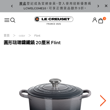
精 選。
按 此
登 記 成 為 官 網 會 員，登 入 使 用 迎 新 優 惠 碼
香 港 / 澳 
LCWELCOME10
，可 享 正 價 貨 品 額 外 9 折。
0
首頁
color
Flint
圓形琺瑯鑄鐵鍋 20厘米 Flint