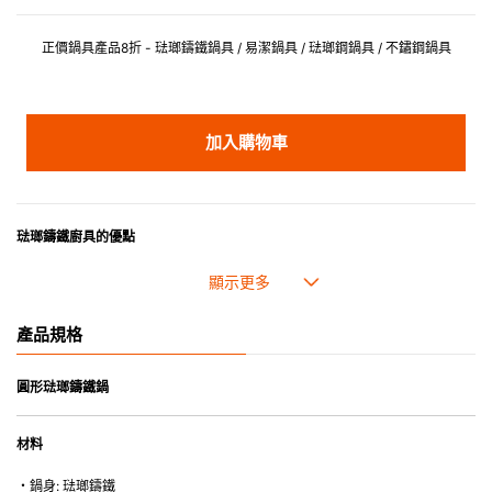
正價鍋具產品8折 - 琺瑯鑄鐵鍋具 / 易潔鍋具 / 琺瑯鋼鍋具 / 不鏽鋼鍋具
加入購物車
琺瑯鑄鐵廚具的優點
• 琺瑯鑄鐵傳熱性均勻，不會產生過熱點。
• 最適合直接上桌，既實用又有體面，是 飲食視覺的一大享受。
• 超卓的存熱功能。
產品規格
• 重身的鍋蓋能有助防止蒸氣溜走,易於 保持食物的原汁原味。
• 節省能源。
• 琺瑯抗酸鹼，不會殘留氣味，安全衛生。
圓形琺瑯鑄鐵鍋
• 適用於多種熱源，例如明火、電磁爐或焗爐（微波爐除外）。
材料
・鍋身: 琺瑯鑄鐵