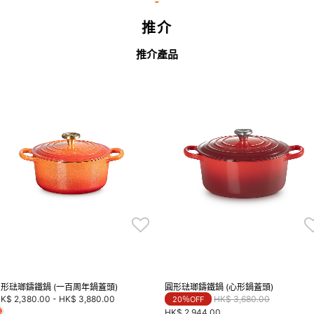
推介
推介產品
形琺瑯鑄鐵鍋 (一百周年鍋蓋頭)
圓形琺瑯鑄鐵鍋 (心形鍋蓋頭)
Price reduced from
to
K$ 2,380.00
-
HK$ 3,880.00
HK$ 3,680.00
20％OFF
HK$ 2,944.00