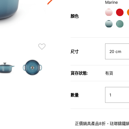
Marine
顏色
尺寸
貨存狀態:
有貨
數量
正價鍋具產品8折 - 琺瑯鑄鐵鍋具