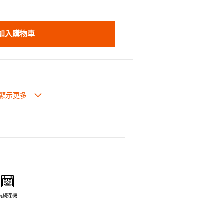
加入購物車
生過熱點。
體面，是 飲食視覺的一大享受。
走,易於 保持食物的原汁原味。
安全衛生。
電磁爐或焗爐（微波爐除外）。
洗碗碟機