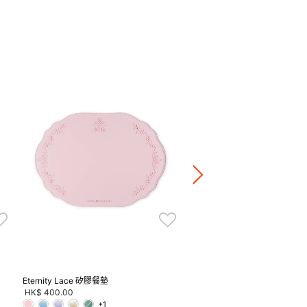
圓形琺瑯鑄鐵鍋 (金色鍋蓋頭 - 
Price reduced fr
to
HK$ 3,280.00
20％OFF
HK$ 2,624.00
正價鍋具產品8折
Eternity Lace 矽膠餐墊
HK$ 400.00
+1