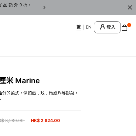
貨 品 額 外 9 折。
香 港 / 澳 門 訂 單 滿 HK
0
登入
米 Marine
油分的菜式，例如蒸﹑炆﹑燉或炸等餸菜。
。
ice reduced from
K$ 3,280.00
to
HK$ 2,624.00