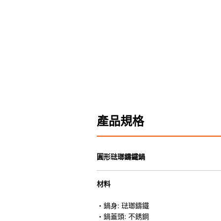
產品規格
圓形琺瑯鑄鐵鍋
材料
・鍋身: 琺瑯鑄鐵
・鍋蓋頭: 不銹鋼