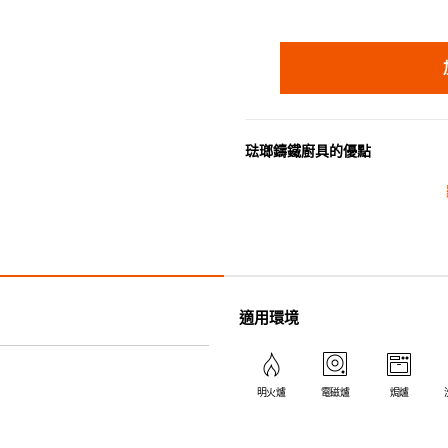
琺瑯鑄鐵廚具的優點
• 琺瑯鑄鐵傳熱性均勻，不會產
• 最適合直接上桌，既實用又有
• 超卓的存熱功能。
• 重身的鍋蓋能有助防止蒸氣溜
• 節省能源。
• 琺瑯抗酸鹼，不會殘留氣味，
適用環境
• 適用於多種熱源，例如明火、
明火爐
電磁爐
焗爐