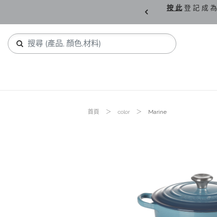
購 父 親 節 精 選。
按 此
登 記 成 為
首頁
color
Marine