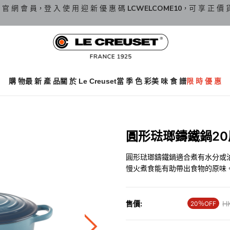
 官 網 會 員，登 入 使 用 迎 新 優 惠 碼
LCWELCOME10
，可 享 正 價 
購 物
最 新 產 品
關 於 Le Creuset
當 季 色 彩
美 味 食 譜
限 時 優 惠
圓形琺瑯鑄鐵鍋20厘
圓形琺瑯鑄鐵鍋適合煮有水分或
慢火煮食能有助帶出食物的原味
售價:
Pr
H
20％OFF