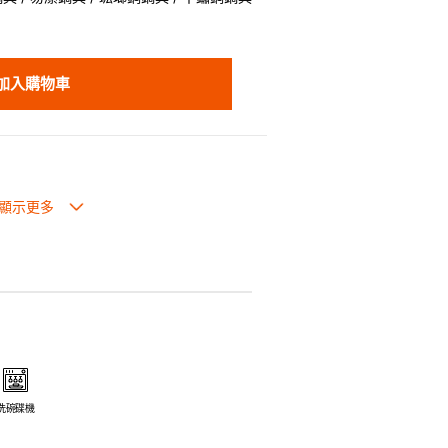
加入購物車
生過熱點。
體面，是 飲食視覺的一大享受。
走,易於 保持食物的原汁原味。
安全衛生。
電磁爐或焗爐（微波爐除外）。
洗碗碟機