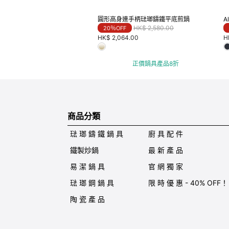
圓形高身連手柄琺瑯鑄鐵平底煎鍋
A
Price reduced from
to
HK$ 2,580.00
20％OFF
HK$ 2,064.00
H
正價鍋具產品8折
商品分類
琺 瑯 鑄 鐵 鍋 具
廚 具 配 件
鐵製炒鍋
最 新 產 品
易 潔 鍋 具
官 網 獨 家
琺 瑯 鋼 鍋 具
限 時 優 惠 - 40% OFF！
陶 瓷 產 品