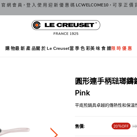
 官 網 會 員，登 入 使 用 迎 新 優 惠 碼
LCWELCOME10
，可 享 正 價 
購 物
最 新 產 品
關 於 Le Creuset
當 季 色 彩
美 味 食 譜
限 時 優 惠
圓形連手柄琺瑯鑄鐵平
Pink
平底煎鍋具卓越的傳熱性和保溫
售價:
Pr
H
20％OFF