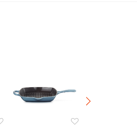
迷你陶瓷太陽花造型小鍋子3 件
HK$ 1,280.00
正價陶瓷產品 / 廚房配
兩件8折 / 三件7折 / 五