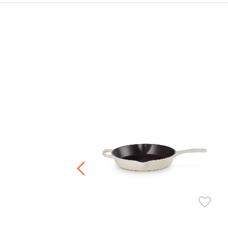
 Heritage 橢圓形琺瑯鑄鐵焗盤
Price reduced from
to
HK$ 1,480.00
F
4.00
正價鍋具產品8折