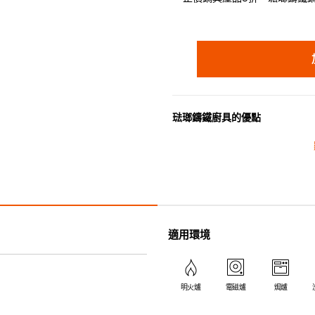
琺瑯鑄鐵廚具的優點
• 琺瑯鑄鐵傳熱性均勻，不會產
• 最適合直接上桌，既實用又有
• 超卓的存熱功能。
• 重身的鍋蓋能有助防止蒸氣溜
• 節省能源。
• 琺瑯抗酸鹼，不會殘留氣味，
適用環境
• 適用於多種熱源，例如明火、
明火爐
電磁爐
焗爐