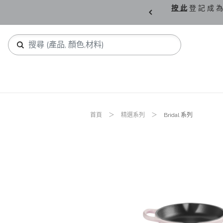
購 父 親 節 精 選。
按 此
登 記 成 為
首頁
精選系列
Bridal 系列