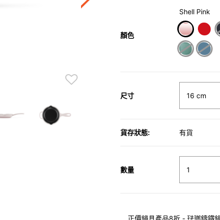
Shell Pink
顏色
selected
尺寸
貨存狀態:
有貨
數量
正價鍋具產品8折 - 琺瑯鑄鐵鍋具