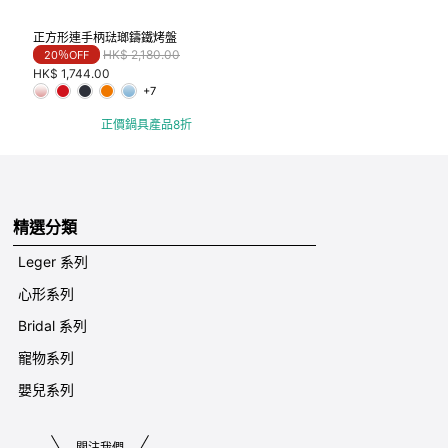
正方形連手柄琺瑯鑄鐵烤盤
Price reduced from
to
HK$ 2,180.00
20％OFF
HK$ 1,744.00
+7
正價鍋具產品8折
精選分類
Leger 系列
心形系列
Bridal 系列
寵物系列
嬰兒系列
關注我們