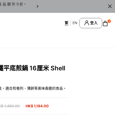
貨 品 額 外 9 折。
香 港 / 澳 門 訂 單 滿 HK
0
登入
底煎鍋 16厘米 Shell
性，適合煎奄列、薄餅等美味香脆的食品。
ice reduced from
K$ 1,480.00
to
HK$ 1,184.00