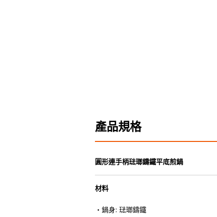
產品規格
圓形連手柄琺瑯鑄鐵平底煎鍋
材料
・鍋身: 琺瑯鑄鐵