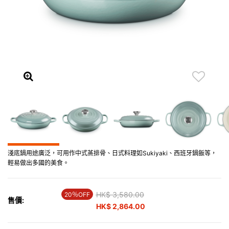
淺底鍋用途廣泛，可用作中式蒸排骨、日式料理如Sukiyaki、西班牙鍋飯等，
輕易做出多國的美食。
Price reduced from
HK$ 3,580.00
to
20％OFF
售價:
HK$ 2,864.00