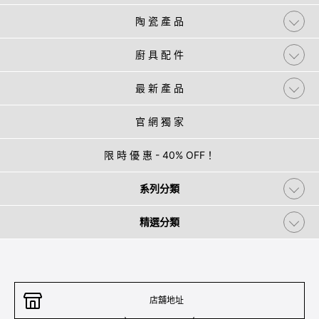
陶 瓷 產 品
廚 具 配 件
最 新 產 品
官 網 獨 家
限 時 優 惠 - 40% OFF！
系列分類
精選分類
店舖地址