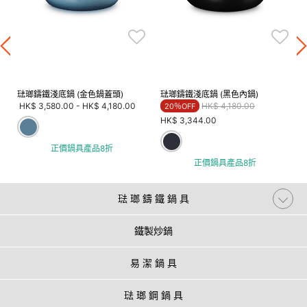
琺瑯鑄鐵淺底鍋 (金色鍋蓋頭)
琺瑯鑄鐵淺底鍋 (黑色內鍋)
Price reduced from
to
HK$ 3,580.00
-
HK$ 4,180.00
HK$ 4,180.00
20％OFF
HK$ 3,344.00
正價鍋具產品8折
正價鍋具產品8折
琺 瑯 鑄 鐵 鍋 具
鐵製炒鍋
易 潔 鍋 具
琺 瑯 鋼 鍋 具