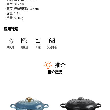
・寬度: 31.7cm
・高度 (連鍋蓋頭): 13.5cm
・容量: 3.5L
・重量: 5.56kg
適用環境
明火爐
電磁爐
焗爐
洗碗碟機
推介
推介產品