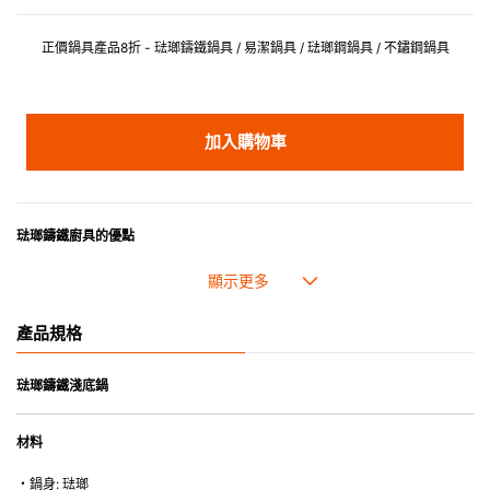
正價鍋具產品8折 - 琺瑯鑄鐵鍋具 / 易潔鍋具 / 琺瑯鋼鍋具 / 不鏽鋼鍋具
加入購物車
琺瑯鑄鐵廚具的優點
• 琺瑯鑄鐵傳熱性均勻，不會產生過熱點。
• 最適合直接上桌，既實用又有體面，是 飲食視覺的一大享受。
• 超卓的存熱功能。
產品規格
• 重身的鍋蓋能有助防止蒸氣溜走,易於 保持食物的原汁原味。
• 節省能源。
• 琺瑯抗酸鹼，不會殘留氣味，安全衛生。
琺瑯鑄鐵淺底鍋
• 適用於多種熱源，例如明火、電磁爐或焗爐（微波爐除外）。
材料
・鍋身: 琺瑯