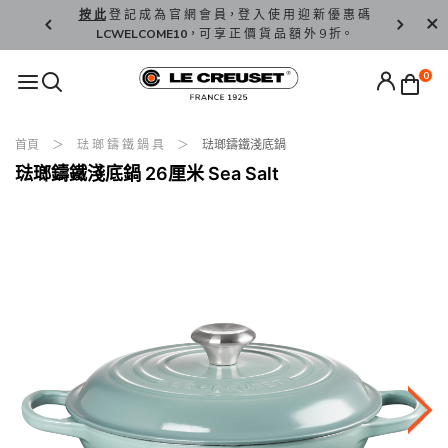
精 選。
按 此
登 記 成 為 官 網 會 員，登 入 使 用 迎 新 優 惠 碼
香 港 / 澳 
LCWELCOME10
，可 享 正 價 貨 品 額 外 9 折。
0
首頁
琺 瑯 鑄 鐵 鍋 具
琺瑯鑄鐵淺底鍋
琺瑯鑄鐵淺底鍋 26厘米 Sea Salt