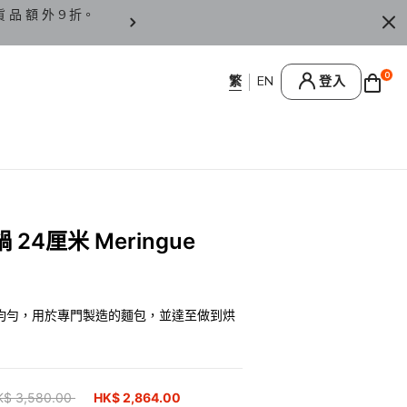
貨 品 額 外 9 折。
香 港 / 澳 門 訂 單 滿 HK
0
登入
4厘米 Meringue
均勻，用於專門製造的麵包，並達至做到烘
ice reduced from
K$ 3,580.00
to
HK$ 2,864.00