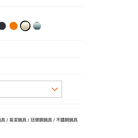
selected
 / 易潔鍋具 / 琺瑯鋼鍋具 / 不鏽鋼鍋具