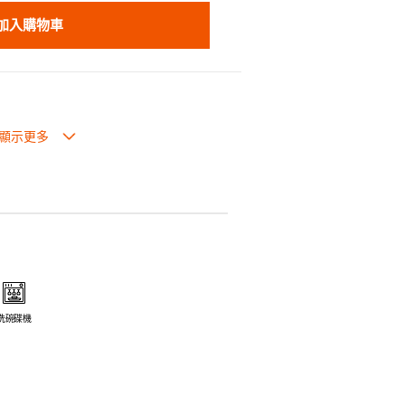
加入購物車
熱性均勻和超卓的存熱功能。
手設計能夠輕鬆提取
生過熱點。
體面，是 飲食視覺的一大享受。
走,易於 保持食物的原汁原味。
洗碗碟機
安全衛生。
電磁爐或焗爐（微波爐除外）。