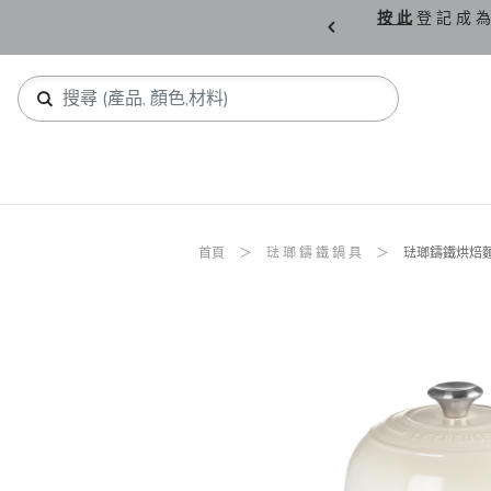
購 父 親 節 精 選。
按 此
登 記 成 為
首頁
琺 瑯 鑄 鐵 鍋 具
琺瑯鑄鐵烘焙