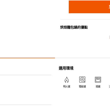
烘焙麵包鍋的優點
• 由我們優質的鑄鐵製成，具傳
• 黑色內鍋易於清潔和保養。
• 符合人體工程學的鍋蓋頭和把
琺瑯鑄鐵廚具的優點
適用環境
• 琺瑯鑄鐵傳熱性均勻，不會產
• 最適合直接上桌，既實用又有
• 超卓的存熱功能。
• 重身的鍋蓋能有助防止蒸氣溜
明火爐
電磁爐
焗爐
• 節省能源。
• 琺瑯抗酸鹼，不會殘留氣味，
• 適用於多種熱源，例如明火、