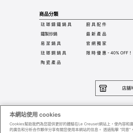
商品分類
琺 瑯 鑄 鐵 鍋 具
廚 具 配 件
鐵製炒鍋
最 新 產 品
易 潔 鍋 具
官 網 獨 家
琺 瑯 鋼 鍋 具
限 時 優 惠 - 40% OFF！
陶 瓷 產 品
店舖
本網站使用 cookies
聯絡我
Cookies幫助我們為您提供更好的體驗在Le Creuset網站上，使內
的廣告和分析合作夥伴分享有關您使用本網站的信息。 透過點擊 "同意"，