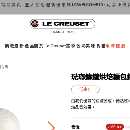
 官 網 會 員，登 入 使 用 迎 新 優 惠 碼
LCWELCOME10
，可 享 正 價 
購 物
最 新 產 品
關 於 Le Creuset
當 季 色 彩
美 味 食 譜
限 時 優 惠
麵包鍋
琺瑯鑄鐵烘焙麵包鍋 2
低庫存
由我們優質的鑄鐵製成，傳熱性
焙品質效果。
售價:
Pr
H
20％OFF