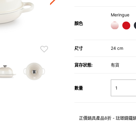
Meringue
顏色
尺寸
24 cm
貨存狀態:
有貨
數量
正價鍋具產品8折 - 琺瑯鑄鐵鍋具