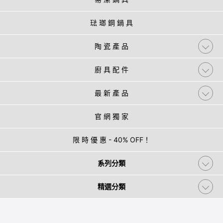
琺 瑯 鋼 鍋 具
陶 瓷 產 品
廚 具 配 件
最 新 產 品
官 網 獨 家
限 時 優 惠 - 40% OFF！
系列分類
精選分類