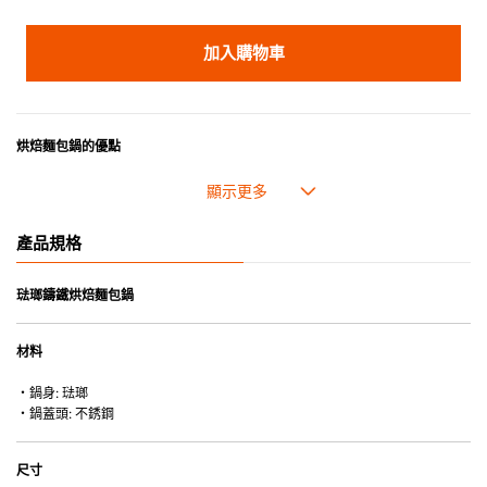
加入購物車
烘焙麵包鍋的優點
• 由我們優質的鑄鐵製成，具傳熱性均勻和超卓的存熱功能。
• 黑色內鍋易於清潔和保養。
• 符合人體工程學的鍋蓋頭和把手設計能夠輕鬆提取
產品規格
琺瑯鑄鐵廚具的優點
琺瑯鑄鐵烘焙麵包鍋
• 琺瑯鑄鐵傳熱性均勻，不會產生過熱點。
• 最適合直接上桌，既實用又有體面，是 飲食視覺的一大享受。
材料
• 超卓的存熱功能。
• 重身的鍋蓋能有助防止蒸氣溜走,易於 保持食物的原汁原味。
・鍋身: 琺瑯
• 節省能源。
・鍋蓋頭: 不銹鋼
• 琺瑯抗酸鹼，不會殘留氣味，安全衛生。
• 適用於多種熱源，例如明火、電磁爐或焗爐（微波爐除外）。
尺寸