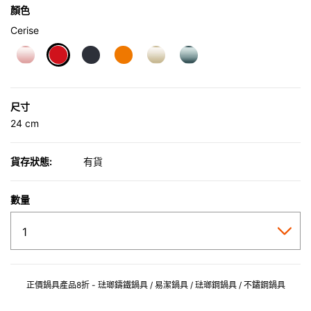
顏色
Cerise
selected
尺寸
24 cm
貨存狀態:
有貨
數量
正價鍋具產品8折 - 琺瑯鑄鐵鍋具 / 易潔鍋具 / 琺瑯鋼鍋具 / 不鏽鋼鍋具