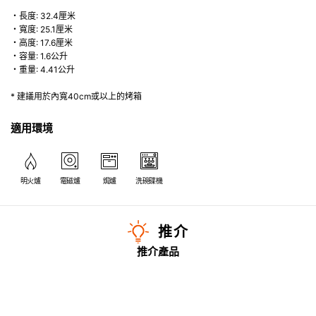
・長度: 32.4厘米
・寬度: 25.1厘米
・高度: 17.6厘米
・容量: 1.6公升
・重量: 4.41公升
* 建議用於內寬40cm或以上的烤箱
適用環境
明火爐
電磁爐
焗爐
洗碗碟機
推介
推介產品