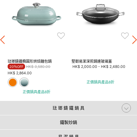
琺瑯鑄鐵橢圓形烘焙麵包鍋
堅韌易潔深煎鍋連玻璃蓋
Price reduced from
to
HK$ 3,580.00
HK$ 2,000.00
-
HK$ 2,480.00
20％OFF
HK$ 2,864.00
正價鍋具產品8折
正價鍋具產品8折
琺 瑯 鑄 鐵 鍋 具
鐵製炒鍋
易 潔 鍋 具