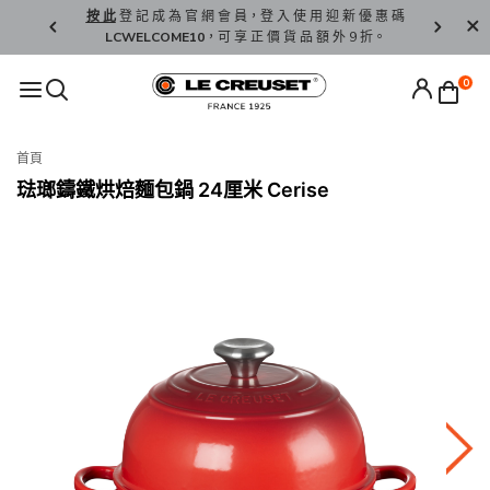
精 選。
按 此
登 記 成 為 官 網 會 員，登 入 使 用 迎 新 優 惠 碼
香 港 / 澳 
LCWELCOME10
，可 享 正 價 貨 品 額 外 9 折。
0
首頁
琺瑯鑄鐵烘焙麵包鍋 24厘米 Cerise