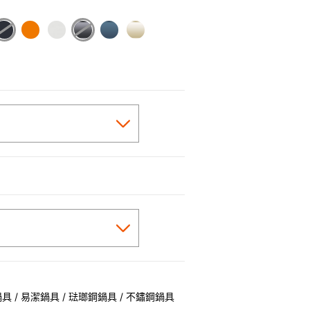
cted
 / 易潔鍋具 / 琺瑯鋼鍋具 / 不鏽鋼鍋具