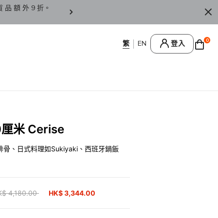
貨 品 額 外 9 折。
香 港 / 澳 門 訂 單 滿 HK
0
登入
米 Cerise
、日式料理如Sukiyaki、西班牙鍋飯
ice reduced from
K$ 4,180.00
to
HK$ 3,344.00