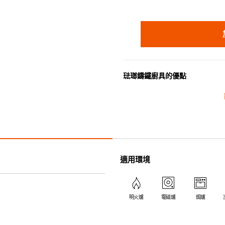
琺瑯鑄鐵廚具的優點
• 琺瑯鑄鐵傳熱性均勻，不會產
• 最適合直接上桌，既實用又有
• 超卓的存熱功能。
• 重身的鍋蓋能有助防止蒸氣溜
• 節省能源。
• 琺瑯抗酸鹼，不會殘留氣味，
適用環境
• 適用於多種熱源，例如明火、
明火爐
電磁爐
焗爐