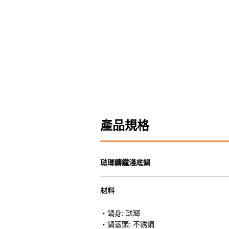
產品規格
琺瑯鑄鐵淺底鍋
材料
・鍋身: 琺瑯
・鍋蓋頭: 不銹鋼