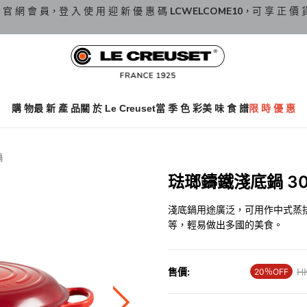
 官 網 會 員，登 入 使 用 迎 新 優 惠 碼
LCWELCOME10
，可 享 正 價 
購 物
最 新 產 品
關 於 Le Creuset
當 季 色 彩
美 味 食 譜
限 時 優 惠
鍋
琺瑯鑄鐵淺底鍋 30厘
淺底鍋用途廣泛，可用作中式蒸排骨
等，輕易做出多國的美食。
售價:
Pr
H
20％OFF