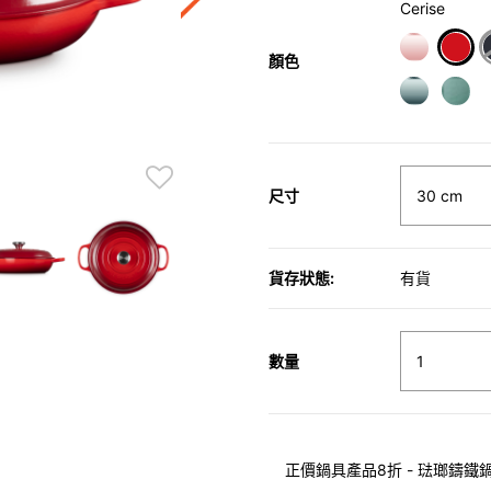
Cerise
顏色
sele
尺寸
貨存狀態:
有貨
數量
正價鍋具產品8折 - 琺瑯鑄鐵鍋具