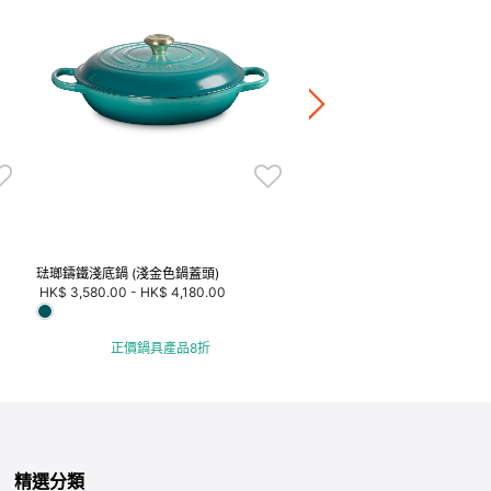
Modern Heritage 琺瑯鑄鐵淺
Price reduced fr
to
HK$ 2,980.00
20％OFF
HK$ 2,384.00
正價鍋具產品8折
琺瑯鑄鐵淺底鍋 (淺金色鍋蓋頭)
HK$ 3,580.00
-
HK$ 4,180.00
正價鍋具產品8折
精選分類