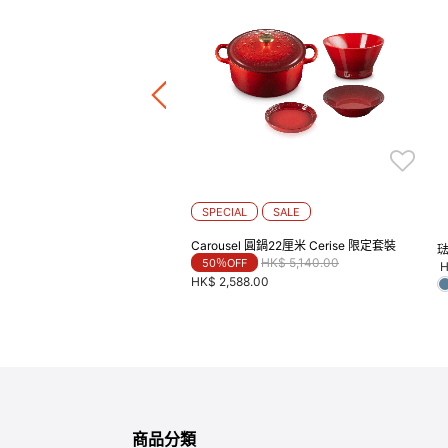
琺瑯鑄鐵淺底鍋 4件裝
Price reduced from
to
HK$ 3,280.00
F
4.00
正價鍋具產品8折
SPECIAL
SALE
Carousel 圓鍋22厘米 Cerise 限定套裝
琺
Price reduced from
to
HK$ 5,140.00
50％OFF
H
HK$ 2,588.00
商品分類