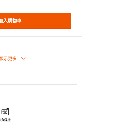
加入購物車
生過熱點。
體面，是 飲食視覺的一大享受。
走,易於 保持食物的原汁原味。
安全衛生。
電磁爐或焗爐（微波爐除外）。
洗碗碟機