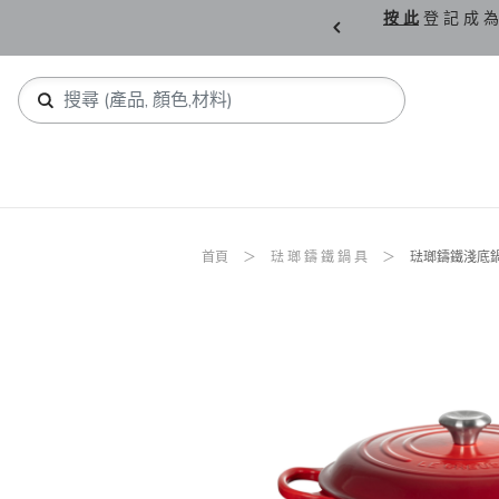
購 父 親 節 精 選。
按 此
登 記 成 為
首頁
琺 瑯 鑄 鐵 鍋 具
琺瑯鑄鐵淺底