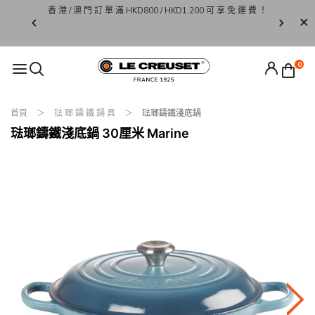
香 港 / 澳 門 訂 單 滿 HKD800 / HKD1,200 可 享 免 運 費 ！
限 時 
 Go 系列
0
首頁
琺 瑯 鑄 鐵 鍋 具
琺瑯鑄鐵淺底鍋
琺瑯鑄鐵淺底鍋 30厘米 Marine