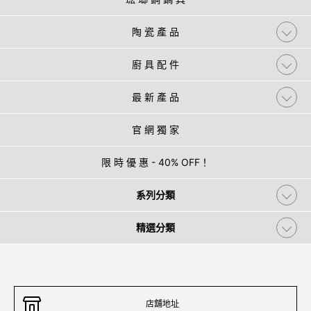
陶 瓷 產 品
廚 具 配 件
最 新 產 品
官 網 獨 家
限 時 優 惠 - 40% OFF！
系列分類
精選分類
店舖地址