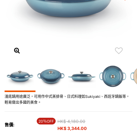
淺底鍋用途廣泛，可用作中式蒸排骨、日式料理如Sukiyaki、西班牙鍋飯等，
輕易做出多國的美食。
Price reduced from
HK$ 4,180.00
to
20％OFF
售價:
HK$ 3,344.00