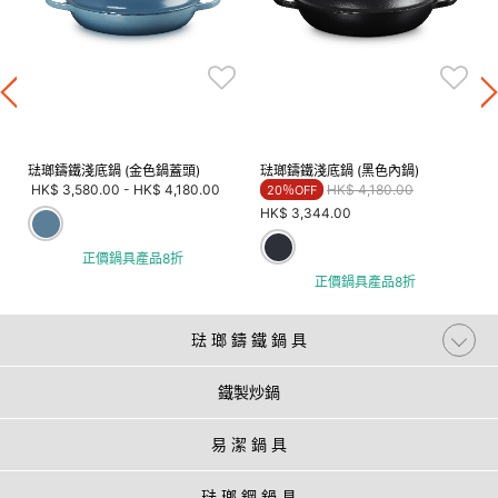
琺瑯鑄鐵淺底鍋 (金色鍋蓋頭)
琺瑯鑄鐵淺底鍋 (黑色內鍋)
Price reduced from
to
HK$ 3,580.00
-
HK$ 4,180.00
HK$ 4,180.00
20％OFF
HK$ 3,344.00
正價鍋具產品8折
正價鍋具產品8折
琺 瑯 鑄 鐵 鍋 具
鐵製炒鍋
易 潔 鍋 具
琺 瑯 鋼 鍋 具