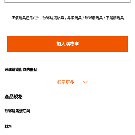
正價鍋具產品8折 - 琺瑯鑄鐵鍋具 / 易潔鍋具 / 琺瑯鋼鍋具 / 不鏽鋼鍋具
加入購物車
琺瑯鑄鐵廚具的優點
• 琺瑯鑄鐵傳熱性均勻，不會產生過熱點。
• 最適合直接上桌，既實用又有體面，是 飲食視覺的一大享受。
• 超卓的存熱功能。
產品規格
• 重身的鍋蓋能有助防止蒸氣溜走,易於 保持食物的原汁原味。
• 節省能源。
• 琺瑯抗酸鹼，不會殘留氣味，安全衛生。
琺瑯鑄鐵淺底鍋
• 適用於多種熱源，例如明火、電磁爐或焗爐（微波爐除外）。
材料