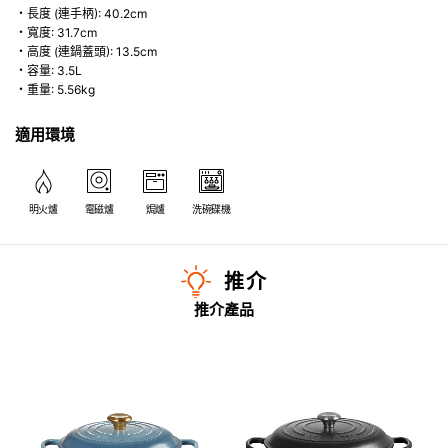
・長度 (連手柄): 40.2cm
・寬度: 31.7cm
・高度 (連鍋蓋頭): 13.5cm
・容量: 3.5L
・重量: 5.56kg
適用環境
明火爐
電磁爐
焗爐
洗碗碟機
推介
推介產品