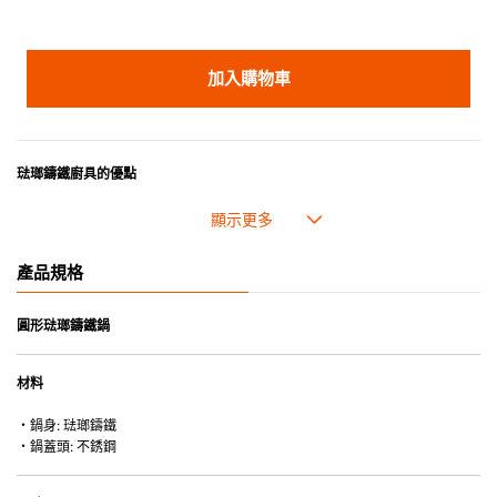
加入購物車
琺瑯鑄鐵廚具的優點
• 琺瑯鑄鐵傳熱性均勻，不會產生過熱點。
• 最適合直接上桌，既實用又有體面，是 飲食視覺的一大享受。
• 超卓的存熱功能。
產品規格
• 重身的鍋蓋能有助防止蒸氣溜走,易於 保持食物的原汁原味。
• 節省能源。
• 琺瑯抗酸鹼，不會殘留氣味，安全衛生。
圓形琺瑯鑄鐵鍋
• 適用於多種熱源，例如明火、電磁爐或焗爐（微波爐除外）。
材料
・鍋身: 琺瑯鑄鐵
・鍋蓋頭: 不銹鋼