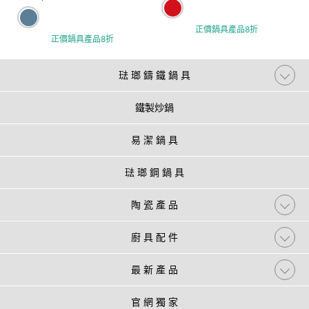
正價鍋具產品8折
正價鍋具產品8折
琺 瑯 鑄 鐵 鍋 具
鐵製炒鍋
易 潔 鍋 具
琺 瑯 鋼 鍋 具
陶 瓷 產 品
廚 具 配 件
最 新 產 品
官 網 獨 家