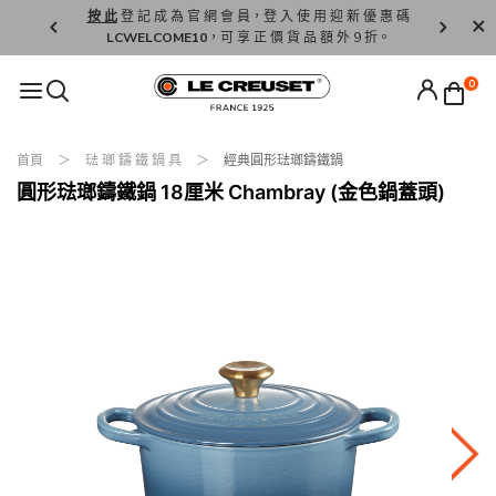
精 選。
按 此
登 記 成 為 官 網 會 員，登 入 使 用 迎 新 優 惠 碼
香 港 / 澳 
LCWELCOME10
，可 享 正 價 貨 品 額 外 9 折。
0
首頁
琺 瑯 鑄 鐵 鍋 具
經典圓形琺瑯鑄鐵鍋
圓形琺瑯鑄鐵鍋 18厘米 Chambray (金色鍋蓋頭)