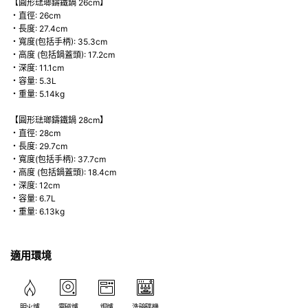
【圓形琺瑯鑄鐵鍋 26cm】
・直徑: 26cm
・長度: 27.4cm
・寬度(包括手柄): 35.3cm
・高度 (包括鍋蓋頭): 17.2cm
・深度: 11.1cm
・容量: 5.3L
・重量: 5.14kg
【圓形琺瑯鑄鐵鍋 28cm】
・直徑: 28cm
・長度: 29.7cm
・寬度(包括手柄): 37.7cm
・高度 (包括鍋蓋頭): 18.4cm
・深度: 12cm
・容量: 6.7L
・重量: 6.13kg
適用環境
明火爐
電磁爐
焗爐
洗碗碟機