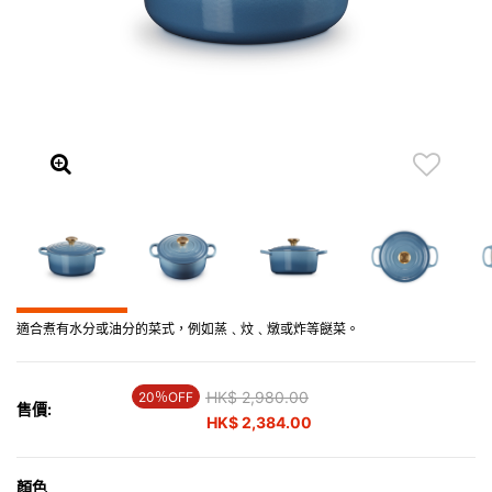
適合煮有水分或油分的菜式，例如蒸﹑炆﹑燉或炸等餸菜。
Price reduced from
HK$ 2,980.00
to
20％OFF
售價:
HK$ 2,384.00
顏色