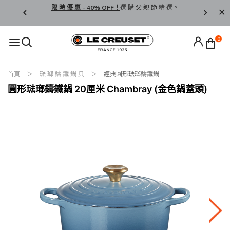
享 免 運 費 ！
限 時 優 惠 - 40% OFF！
選 購 父 親 節 精 選。
按 此
登 
LCW
0
首頁
琺 瑯 鑄 鐵 鍋 具
經典圓形琺瑯鑄鐵鍋
圓形琺瑯鑄鐵鍋 20厘米 Chambray (金色鍋蓋頭)