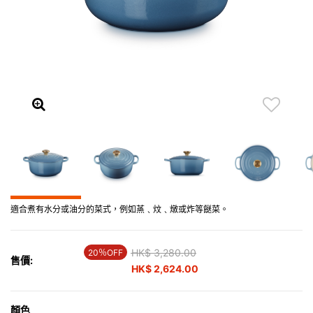
適合煮有水分或油分的菜式，例如蒸﹑炆﹑燉或炸等餸菜。
Price reduced from
HK$ 3,280.00
to
20％OFF
售價:
HK$ 2,624.00
顏色