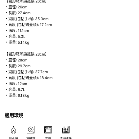
【圓形琺瑯鑄鐵鍋 26cm】
・直徑: 26cm
・長度: 27.4cm
・寬度(包括手柄): 35.3cm
・高度 (包括鍋蓋頭): 17.2cm
・深度: 11.1cm
・容量: 5.3L
・重量: 5.14kg
【圓形琺瑯鑄鐵鍋 28cm】
・直徑: 28cm
・長度: 29.7cm
・寬度(包括手柄): 37.7cm
・高度 (包括鍋蓋頭): 18.4cm
・深度: 12cm
・容量: 6.7L
・重量: 6.13kg
適用環境
明火爐
電磁爐
焗爐
洗碗碟機