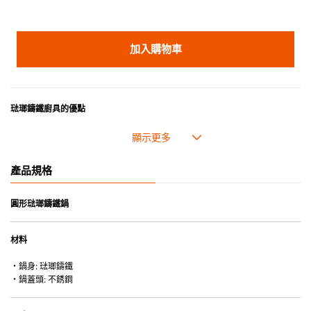
加入購物車
琺瑯鑄鐵廚具的優點
• 琺瑯鑄鐵傳熱性均勻，不會產生過熱點。
• 最適合直接上桌，既實用又有體面，是 飲食視覺的一大享受。
• 超卓的存熱功能。
產品規格
• 重身的鍋蓋能有助防止蒸氣溜走,易於 保持食物的原汁原味。
• 節省能源。
• 琺瑯抗酸鹼，不會殘留氣味，安全衛生。
圓形琺瑯鑄鐵鍋
• 適用於多種熱源，例如明火、電磁爐或焗爐（微波爐除外）。
材料
・鍋身: 琺瑯鑄鐵
・鍋蓋頭: 不銹鋼