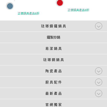
正價鍋具產品8折
正價鍋具產品8折
琺 瑯 鑄 鐵 鍋 具
鐵製炒鍋
易 潔 鍋 具
琺 瑯 鋼 鍋 具
陶 瓷 產 品
廚 具 配 件
最 新 產 品
官 網 獨 家