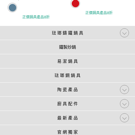
正價鍋具產品8折
正價鍋具產品8折
琺 瑯 鑄 鐵 鍋 具
鐵製炒鍋
易 潔 鍋 具
琺 瑯 鋼 鍋 具
陶 瓷 產 品
廚 具 配 件
最 新 產 品
官 網 獨 家