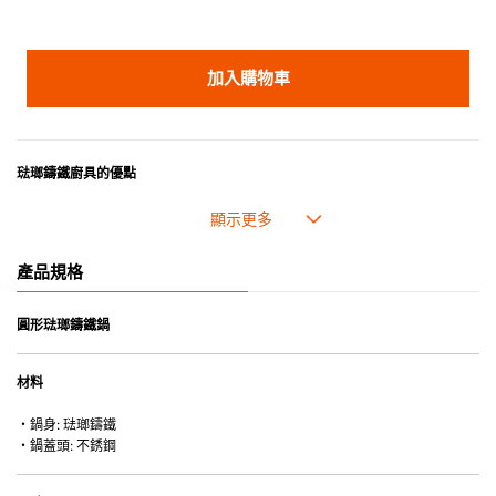
加入購物車
琺瑯鑄鐵廚具的優點
• 琺瑯鑄鐵傳熱性均勻，不會產生過熱點。
• 最適合直接上桌，既實用又有體面，是 飲食視覺的一大享受。
• 超卓的存熱功能。
產品規格
• 重身的鍋蓋能有助防止蒸氣溜走,易於 保持食物的原汁原味。
• 節省能源。
• 琺瑯抗酸鹼，不會殘留氣味，安全衛生。
圓形琺瑯鑄鐵鍋
• 適用於多種熱源，例如明火、電磁爐或焗爐（微波爐除外）。
材料
・鍋身: 琺瑯鑄鐵
・鍋蓋頭: 不銹鋼