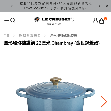
精 選。
按 此
登 記 成 為 官 網 會 員，登 入 使 用 迎 新 優 惠 碼
香 港 / 澳 
LCWELCOME10
，可 享 正 價 貨 品 額 外 9 折。
0
首頁
琺 瑯 鑄 鐵 鍋 具
經典圓形琺瑯鑄鐵鍋
圓形琺瑯鑄鐵鍋 22厘米 Chambray (金色鍋蓋頭)