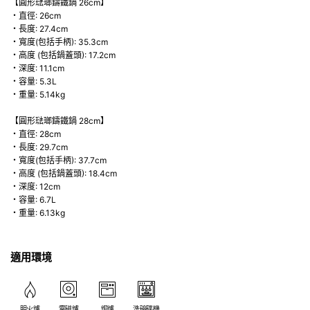
【圓形琺瑯鑄鐵鍋 26cm】
・直徑: 26cm
・長度: 27.4cm
・寬度(包括手柄): 35.3cm
・高度 (包括鍋蓋頭): 17.2cm
・深度: 11.1cm
・容量: 5.3L
・重量: 5.14kg
【圓形琺瑯鑄鐵鍋 28cm】
・直徑: 28cm
・長度: 29.7cm
・寬度(包括手柄): 37.7cm
・高度 (包括鍋蓋頭): 18.4cm
・深度: 12cm
・容量: 6.7L
・重量: 6.13kg
適用環境
明火爐
電磁爐
焗爐
洗碗碟機