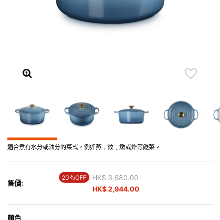
適合煮有水分或油分的菜式，例如蒸﹑炆﹑燉或炸等餸菜。
Price reduced from
HK$ 3,680.00
to
20％OFF
售價:
HK$ 2,944.00
顏色