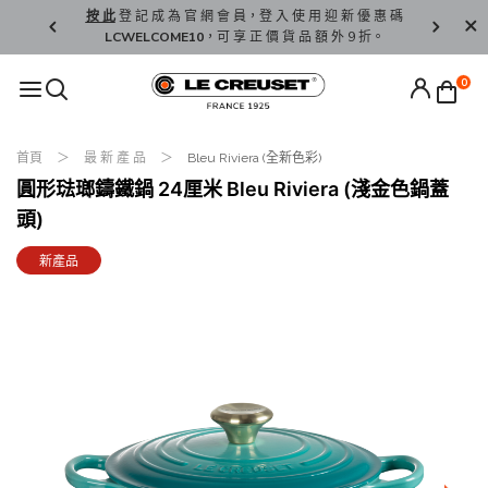
精 選。
按 此
登 記 成 為 官 網 會 員，登 入 使 用 迎 新 優 惠 碼
香 港 / 澳 
LCWELCOME10
，可 享 正 價 貨 品 額 外 9 折。
0
首頁
最 新 產 品
Bleu Riviera (全新色彩)
圓形琺瑯鑄鐵鍋 24厘米 Bleu Riviera (淺金色鍋蓋
頭)
新產品