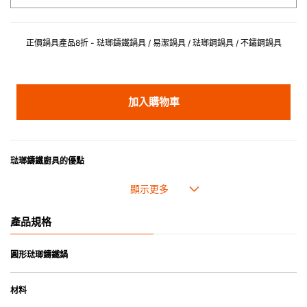
正價鍋具產品8折 - 琺瑯鑄鐵鍋具 / 易潔鍋具 / 琺瑯鋼鍋具 / 不鏽鋼鍋具
加入購物車
琺瑯鑄鐵廚具的優點
• 琺瑯鑄鐵傳熱性均勻，不會產生過熱點。
• 最適合直接上桌，既實用又有體面，是 飲食視覺的一大享受。
• 超卓的存熱功能。
產品規格
• 重身的鍋蓋能有助防止蒸氣溜走,易於 保持食物的原汁原味。
• 節省能源。
• 琺瑯抗酸鹼，不會殘留氣味，安全衛生。
圓形琺瑯鑄鐵鍋
• 適用於多種熱源，例如明火、電磁爐或焗爐（微波爐除外）。
材料