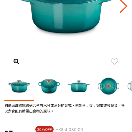
圓形琺瑯鑄鐵鍋適合煮有水分或油分的菜式，例如蒸﹑炆﹑燉或炸等餸菜。慢
火煮食能有助帶出食物的原味。
Price reduced from
HK$ 4,080.00
to
20％OFF