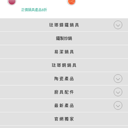
正價鍋具產品8折
琺 瑯 鑄 鐵 鍋 具
鐵製炒鍋
易 潔 鍋 具
琺 瑯 鋼 鍋 具
陶 瓷 產 品
廚 具 配 件
最 新 產 品
官 網 獨 家