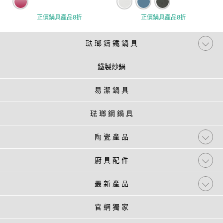
正價鍋具產品8折
正價鍋具產品8折
琺 瑯 鑄 鐵 鍋 具
鐵製炒鍋
易 潔 鍋 具
琺 瑯 鋼 鍋 具
陶 瓷 產 品
廚 具 配 件
最 新 產 品
官 網 獨 家