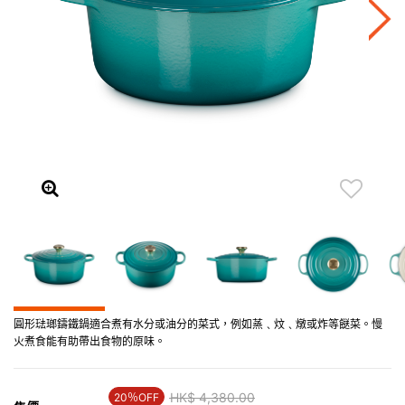
圓形琺瑯鑄鐵鍋適合煮有水分或油分的菜式，例如蒸﹑炆﹑燉或炸等餸菜。慢
火煮食能有助帶出食物的原味。
Price reduced from
HK$ 4,380.00
to
20％OFF