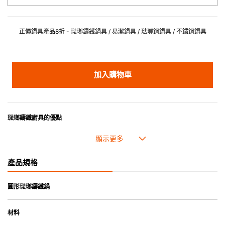
正價鍋具產品8折 - 琺瑯鑄鐵鍋具 / 易潔鍋具 / 琺瑯鋼鍋具 / 不鏽鋼鍋具
加入購物車
琺瑯鑄鐵廚具的優點
• 琺瑯鑄鐵傳熱性均勻，不會產生過熱點。
• 最適合直接上桌，既實用又有體面，是 飲食視覺的一大享受。
• 超卓的存熱功能。
產品規格
• 重身的鍋蓋能有助防止蒸氣溜走,易於 保持食物的原汁原味。
• 節省能源。
• 琺瑯抗酸鹼，不會殘留氣味，安全衛生。
圓形琺瑯鑄鐵鍋
• 適用於多種熱源，例如明火、電磁爐或焗爐（微波爐除外）。
材料