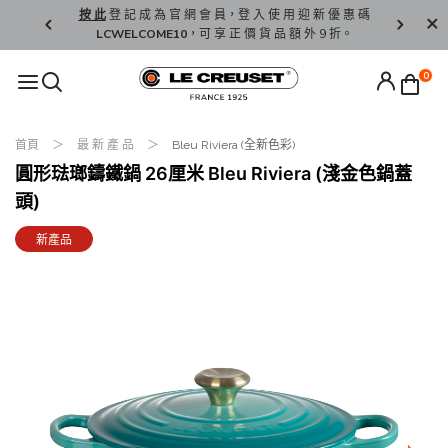
精 選。
按 此
登 記 成 為 官 網 會 員，登 入 使 用 迎 新 優 惠 碼
香 港 / 澳 
LCWELCOME10
，可 享 正 價 貨 品 額 外 9 折。
0
首頁
最 新 產 品
Bleu Riviera (全新色彩)
圓形琺瑯鑄鐵鍋 26厘米 Bleu Riviera (淺金色鍋蓋
頭)
新產品