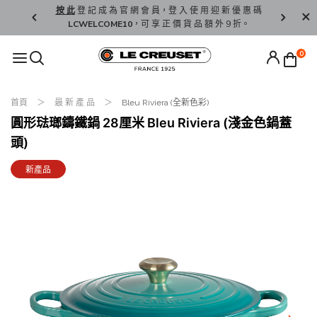
精 選。
按 此
登 記 成 為 官 網 會 員，登 入 使 用 迎 新 優 惠 碼
香 港 / 澳 
LCWELCOME10
，可 享 正 價 貨 品 額 外 9 折。
0
首頁
最 新 產 品
Bleu Riviera (全新色彩)
圓形琺瑯鑄鐵鍋 28厘米 Bleu Riviera (淺金色鍋蓋
頭)
新產品