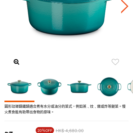
圓形琺瑯鑄鐵鍋適合煮有水分或油分的菜式，例如蒸﹑炆﹑燉或炸等餸菜。慢
火煮食能有助帶出食物的原味。
Price reduced from
HK$ 4,680.00
to
20％OFF