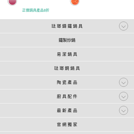
正價鍋具產品8折
琺 瑯 鑄 鐵 鍋 具
鐵製炒鍋
易 潔 鍋 具
琺 瑯 鋼 鍋 具
陶 瓷 產 品
廚 具 配 件
最 新 產 品
官 網 獨 家