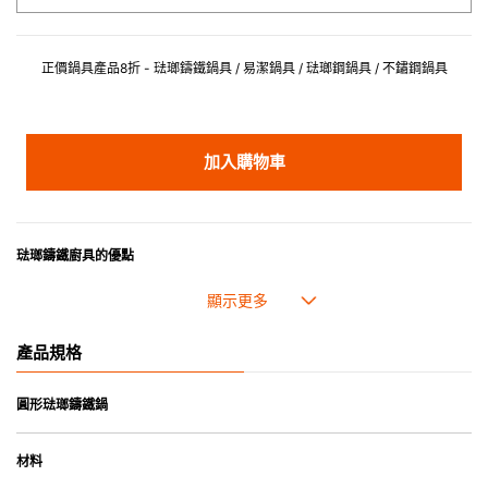
正價鍋具產品8折 - 琺瑯鑄鐵鍋具 / 易潔鍋具 / 琺瑯鋼鍋具 / 不鏽鋼鍋具
加入購物車
琺瑯鑄鐵廚具的優點
• 琺瑯鑄鐵傳熱性均勻，不會產生過熱點。
• 最適合直接上桌，既實用又有體面，是 飲食視覺的一大享受。
• 超卓的存熱功能。
產品規格
• 重身的鍋蓋能有助防止蒸氣溜走,易於 保持食物的原汁原味。
• 節省能源。
• 琺瑯抗酸鹼，不會殘留氣味，安全衛生。
圓形琺瑯鑄鐵鍋
• 適用於多種熱源，例如明火、電磁爐或焗爐（微波爐除外）。
材料