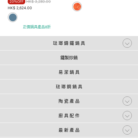
Price reduced from
to
HK$ 3,280.00
20％OFF
HK$ 2,624.00
正價鍋具產品8折
琺 瑯 鑄 鐵 鍋 具
鐵製炒鍋
易 潔 鍋 具
琺 瑯 鋼 鍋 具
陶 瓷 產 品
廚 具 配 件
最 新 產 品