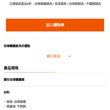
正價鍋具產品8折 - 琺瑯鑄鐵鍋具 / 易潔鍋具 / 琺瑯鋼鍋具 / 不鏽鋼鍋具
加入購物車
琺瑯鑄鐵廚具的優點
• 琺瑯鑄鐵傳熱性均勻，不會產生過熱點。
• 最適合直接上桌，既實用又有體面，是 飲食視覺的一大享受。
• 超卓的存熱功能。
產品規格
• 重身的鍋蓋能有助防止蒸氣溜走,易於 保持食物的原汁原味。
• 節省能源。
• 琺瑯抗酸鹼，不會殘留氣味，安全衛生。
圓形琺瑯鑄鐵鍋
• 適用於多種熱源，例如明火、電磁爐或焗爐（微波爐除外）。
材料
・鍋身: 琺瑯鑄鐵
・鍋蓋頭: 不銹鋼