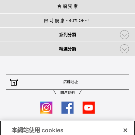
官 網 獨 家
限 時 優 惠 - 40% OFF！
系列分類
精選分類
店舖地址
關注我們
本網站使用 cookies
聯絡我們
條件及細則