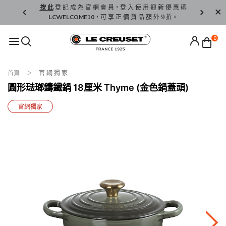
精 選。
按 此
登 記 成 為 官 網 會 員，登 入 使 用 迎 新 優 惠 碼
香 港 / 澳 
LCWELCOME10
，可 享 正 價 貨 品 額 外 9 折。
0
首頁
官 網 獨 家
圓形琺瑯鑄鐵鍋 18厘米 Thyme (金色鍋蓋頭)
官網獨家