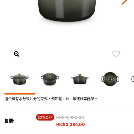
適合煮有水分或油分的菜式，例如蒸﹑炆﹑燉或炸等餸菜。
Price reduced from
HK$ 2,980.00
to
20％OFF
售價:
HK$ 2,384.00