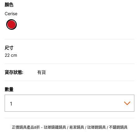
顏色
Cerise
selected
尺寸
22 cm
貨存狀態:
有貨
數量
正價鍋具產品8折 - 琺瑯鑄鐵鍋具 / 易潔鍋具 / 琺瑯鋼鍋具 / 不鏽鋼鍋具