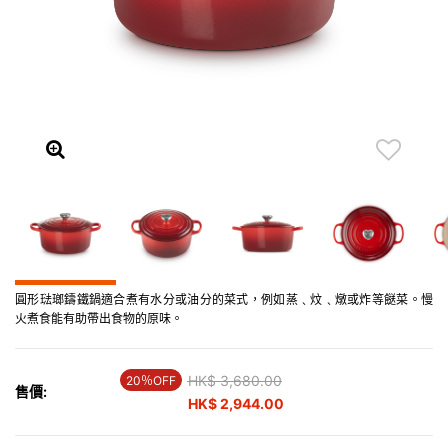
圓形琺瑯鑄鐵鍋適合煮有水分或油分的菜式，例如蒸﹑炆﹑燉或炸等餸菜。慢
火煮食能有助帶出食物的原味。
Price reduced from
HK$ 3,680.00
to
20％OFF
售價:
HK$ 2,944.00