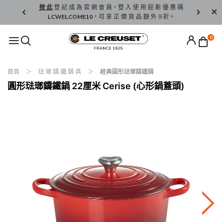
精 選。
按 此
登 記 成 為 官 網 會 員，登 入 使 用 迎 新 優 惠 碼
香 港 / 澳 
LCWELCOME10
，可 享 正 價 貨 品 額 外 9 折。
0
首頁
琺 瑯 鑄 鐵 鍋 具
經典圓形琺瑯鑄鐵鍋
圓形琺瑯鑄鐵鍋 22厘米 Cerise (心形鍋蓋頭)