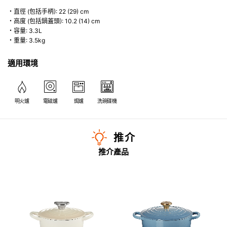
・直徑 (包括手柄): 22 (29) cm
・高度 (包括鍋蓋頭): 10.2 (14) cm
・容量: 3.3L
・重量: 3.5kg
適用環境
明火爐
電磁爐
焗爐
洗碗碟機
推介
推介產品