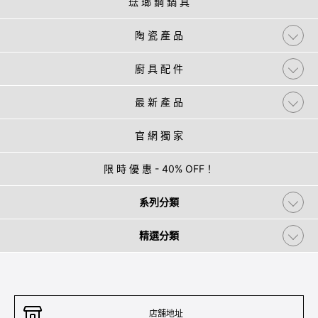
琺 瑯 鋼 鍋 具
陶 瓷 產 品
廚 具 配 件
最 新 產 品
官 網 獨 家
限 時 優 惠 - 40% OFF！
系列分類
精選分類
店舖地址