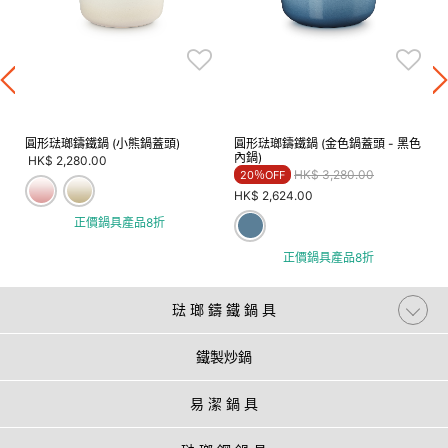
圓形琺瑯鑄鐵鍋 (小熊鍋蓋頭)
圓形琺瑯鑄鐵鍋 (金色鍋蓋頭 - 黑色
內鍋)
HK$ 2,280.00
Price reduced from
to
HK$ 3,280.00
20％OFF
HK$ 2,624.00
正價鍋具產品8折
正價鍋具產品8折
琺 瑯 鑄 鐵 鍋 具
鐵製炒鍋
易 潔 鍋 具