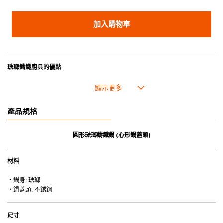
加入購物車
琺瑯鑄鐵廚具的優點
• 琺瑯鑄鐵傳熱性均勻，不會產生過熱點。
• 最適合直接上桌，既實用又有體面，是 飲食視覺的一大享受。
• 超卓的存熱功能。
產品規格
• 重身的鍋蓋能有助防止蒸氣溜走,易於 保持食物的原汁原味。
• 節省能源。
• 琺瑯抗酸鹼，不會殘留氣味，安全衛生。
圓形琺瑯鑄鐵鍋 (心形鍋蓋頭)
• 適用於多種熱源，例如明火、電磁爐或焗爐（微波爐除外）。
材料
・鍋身: 琺瑯
・鍋蓋頭: 不銹鋼
尺寸