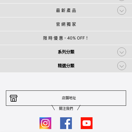
最 新 產 品
官 網 獨 家
限 時 優 惠 - 40% OFF！
系列分類
精選分類
店舖地址
關注我們