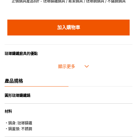
正價鍋具產品8折 - 琺瑯鑄鐵鍋具 / 易潔鍋具 / 琺瑯鋼鍋具 / 不鏽鋼鍋具
加入購物車
琺瑯鑄鐵廚具的優點
• 琺瑯鑄鐵傳熱性均勻，不會產生過熱點。
• 最適合直接上桌，既實用又有體面，是 飲食視覺的一大享受。
• 超卓的存熱功能。
產品規格
• 重身的鍋蓋能有助防止蒸氣溜走,易於 保持食物的原汁原味。
• 節省能源。
• 琺瑯抗酸鹼，不會殘留氣味，安全衛生。
圓形琺瑯鑄鐵鍋
• 適用於多種熱源，例如明火、電磁爐或焗爐（微波爐除外）。
材料
・鍋身: 琺瑯鑄鐵
・鍋蓋頭: 不銹鋼