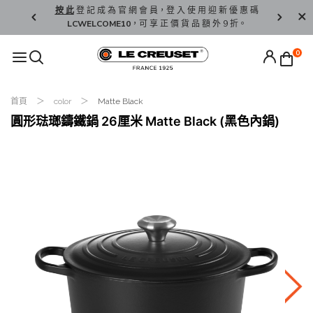
精 選。
按 此
登 記 成 為 官 網 會 員，登 入 使 用 迎 新 優 惠 碼
香 港 / 澳 
LCWELCOME10
，可 享 正 價 貨 品 額 外 9 折。
0
首頁
color
Matte Black
圓形琺瑯鑄鐵鍋 26厘米 Matte Black (黑色內鍋)