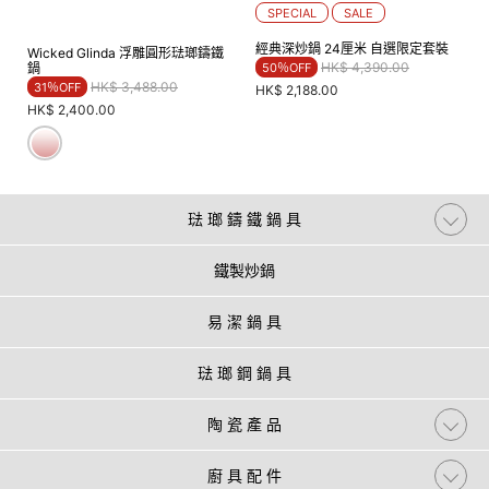
SPECIAL
SALE
經典深炒鍋 24厘米 自選限定套裝
Wicked Glinda 浮雕圓形琺瑯鑄鐵
Price reduced from
to
HK$ 4,390.00
50％OFF
鍋
Price reduced from
to
HK$ 3,488.00
31％OFF
HK$ 2,188.00
HK$ 2,400.00
琺 瑯 鑄 鐵 鍋 具
鐵製炒鍋
易 潔 鍋 具
琺 瑯 鋼 鍋 具
陶 瓷 產 品
廚 具 配 件