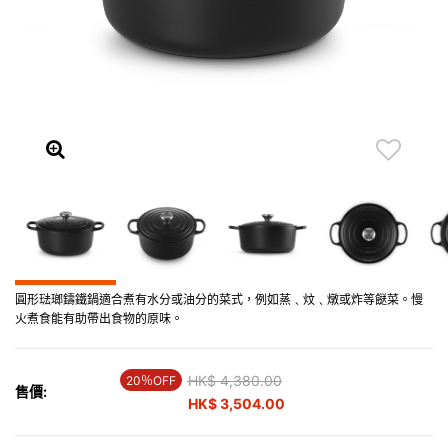
圓形琺瑯鑄鐵鍋適合煮有水分或油分的菜式，例如蒸﹑炆﹑燉或炸等餸菜。慢
火煮食能有助帶出食物的原味。
Price reduced from
HK$ 4,380.00
to
20％OFF
售價:
HK$ 3,504.00