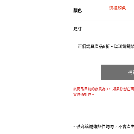
選擇顏色
顏色
尺寸
正價鍋具產品8折 - 琺瑯鑄鐵鍋具
補
該商品目前的存貨為0。 如果你想在
貨時通知你。
- 琺瑯鑄鐵傳熱性均勻，不會產
- 最適合直接上桌，既實用又有