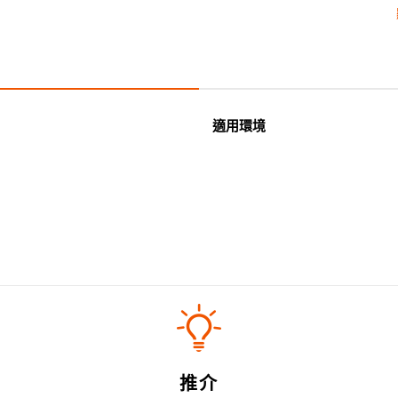
- 超卓的存熱功能。
- 節省能源。
- 琺瑯抗酸鹼，不會殘留氣味，
- 適用於多種熱源，例如明火、
適用環境
推介