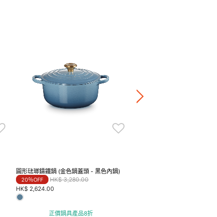
圓形琺瑯鑄鐵鍋
HK$ 2,980.00
-
HK$ 4,680.0
正價鍋具產品8折
圓形琺瑯鑄鐵鍋 (金色鍋蓋頭 - 黑色內鍋)
Price reduced from
to
HK$ 3,280.00
20％OFF
HK$ 2,624.00
正價鍋具產品8折