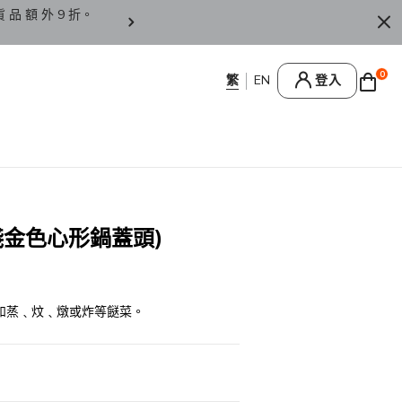
貨 品 額 外 9 折。
香 港 / 澳 門 訂 單 滿 HK
0
登入
淺金色心形鍋蓋頭)
如蒸﹑炆﹑燉或炸等餸菜。