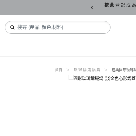
購 父 親 節 精 選。
按 此
登 記 成 為
首頁
琺 瑯 鑄 鐵 鍋 具
經典圓形琺瑯