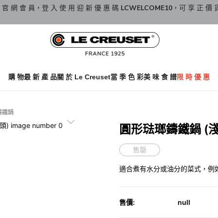
 官 網 會 員，登 入 使 用 迎 新 優 惠 碼
LCWELCOME10
，可 享 正 價 
購 物
最 新 產 品
關 於 Le Creuset
當 季 色 彩
美 味 食 譜
限 時 優 惠
鑄鐵鍋
圓形琺瑯鑄鐵鍋 (
售罄
適合煮有水分或油分的菜式，例
售價:
null