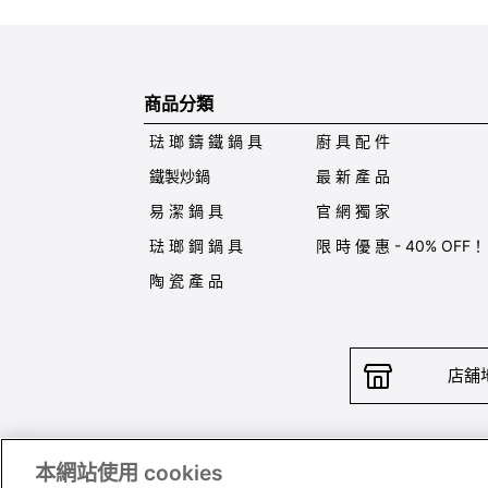
商品分類
琺 瑯 鑄 鐵 鍋 具
廚 具 配 件
鐵製炒鍋
最 新 產 品
易 潔 鍋 具
官 網 獨 家
琺 瑯 鋼 鍋 具
限 時 優 惠 - 40% OFF！
陶 瓷 產 品
店舖
本網站使用 cookies
聯絡我