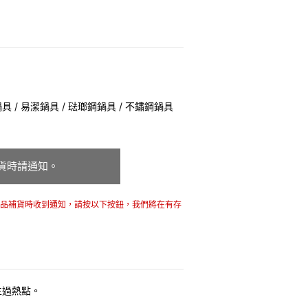
 / 易潔鍋具 / 琺瑯鋼鍋具 / 不鏽鋼鍋具
貨時請通知。
商品補貨時收到通知，請按以下按鈕，我們將在有存
生過熱點。
體面，是飲食視覺的一大享受。