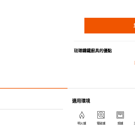
琺瑯鑄鐵廚具的優點
• 琺瑯鑄鐵傳熱性均勻，不會產
• 最適合直接上桌，既實用又有
• 超卓的存熱功能。
• 重身的鍋蓋能有助防止蒸氣溜
• 節省能源。
• 琺瑯抗酸鹼，不會殘留氣味，
適用環境
• 適用於多種熱源，例如明火、
明火爐
電磁爐
焗爐