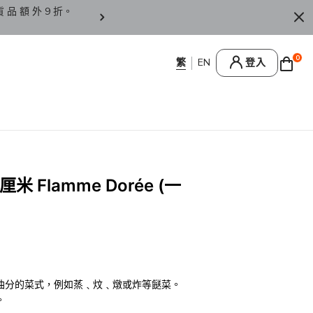
貨 品 額 外 9 折。
香 港 / 澳 門 訂 單 滿 HK
0
登入
 Flamme Dorée (一
油分的菜式，例如蒸﹑炆﹑燉或炸等餸菜。
。