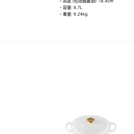
・高度 (包括鍋蓋頭): 18.4cm
・容量: 6.7L
・重量: 6.24kg
鑄鐵鍋
80.00
-
HK$ 4,680.00