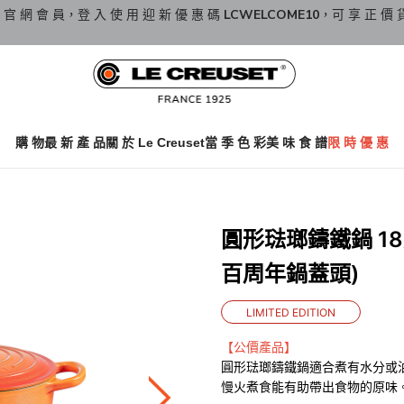
 官 網 會 員，登 入 使 用 迎 新 優 惠 碼
LCWELCOME10
，可 享 正 價 
購 物
最 新 產 品
關 於 Le Creuset
當 季 色 彩
美 味 食 譜
限 時 優 惠
圓形琺瑯鑄鐵鍋 18厘米
百周年鍋蓋頭)
LIMITED EDITION
【公價產品】
圓形琺瑯鑄鐵鍋適合煮有水分或
慢火煮食能有助帶出食物的原味