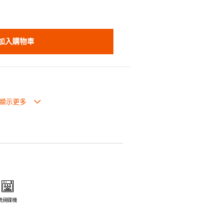
加入購物車
生過熱點。
體面，是 飲食視覺的一大享受。
走,易於 保持食物的原汁原味。
安全衛生。
電磁爐或焗爐（微波爐除外）。
洗碗碟機