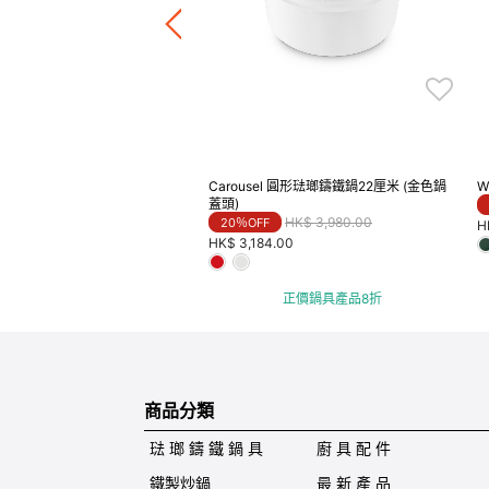
正價鍋具產品8折
Carousel 圓形琺瑯鑄鐵鍋22厘米 (金色鍋
W
蓋頭)
Price reduced from
to
HK$ 3,980.00
20％OFF
H
HK$ 3,184.00
正價鍋具產品8折
商品分類
琺 瑯 鑄 鐵 鍋 具
廚 具 配 件
鐵製炒鍋
最 新 產 品