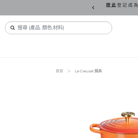
購 父 親 節 精 選。
按 此
登 記 成 為
首頁
Le Creuset 鍋具