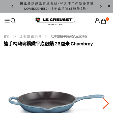
精 選。
按 此
登 記 成 為 官 網 會 員，登 入 使 用 迎 新 優 惠 碼
香 港 / 澳 
LCWELCOME10
，可 享 正 價 貨 品 額 外 9 折。
0
首頁
琺 瑯 鑄 鐵 鍋 具
琺瑯鑄鐵平底煎鍋及燒烤盤
連手柄琺瑯鑄鐵平底煎鍋 26厘米 Chambray