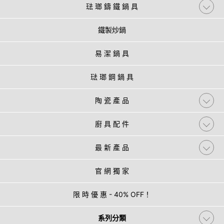
琺 瑯 鑄 鐵 鍋 具
鐵製炒鍋
易 潔 鍋 具
琺 瑯 鋼 鍋 具
陶 瓷 產 品
廚 具 配 件
最 新 產 品
官 網 獨 家
限 時 優 惠 - 40% OFF！
系列分類