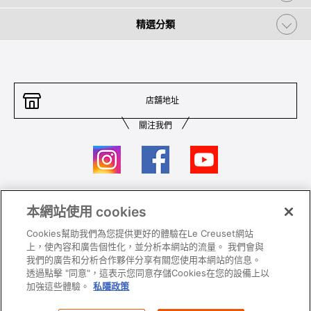
精選分類
店舖地址
關注我們
本網站使用 cookies
聯絡我們
條件及細則
Cookies幫助我們為您提供更好的體驗在Le Creuset網站
私隱政策
保養及使用
上，使內容和廣告個性化，並分析本網站的流量。 我們會與
我們的廣告和分析合作夥伴分享有關您使用本網站的信息。
加入我們
Super MEGA SALE 條款及細則​
透過點擊 "同意"，這表示您同意存儲Cookies在您的設備上以
加強這些體驗。
私隱政策