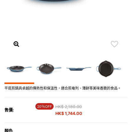
平底煎鍋具卓越的傳熱性和保溫性，適合煎奄列、薄餅等美味香脆的食品。
Price reduced from
HK$ 2,180.00
to
20％OFF
售價:
HK$ 1,744.00
顏色