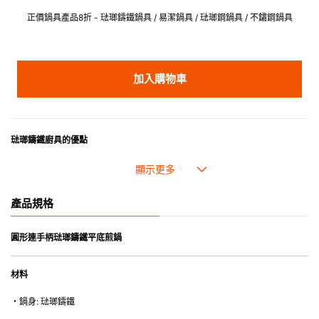
正價鍋具產品8折 - 琺瑯鑄鐵鍋具 / 易潔鍋具 / 琺瑯鋼鍋具 / 不鏽鋼鍋具
加入購物車
琺瑯鑄鐵廚具的優點
• 琺瑯鑄鐵傳熱性均勻，不會產生過熱點。
• 最適合直接上桌，既實用又有體面，是 飲食視覺的一大享受。
• 超卓的存熱功能。
產品規格
• 重身的鍋蓋能有助防止蒸氣溜走,易於 保持食物的原汁原味。
• 節省能源。
• 琺瑯抗酸鹼，不會殘留氣味，安全衛生。
圓形連手柄琺瑯鑄鐵平底煎鍋
• 適用於多種熱源，例如明火、電磁爐或焗爐（微波爐除外）。
材料
・鍋身: 琺瑯鑄鐵