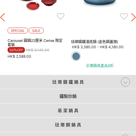
SPECIAL
SALE
Carousel 圓鍋22厘米 Cerise 限定
琺瑯鑄鐵淺底鍋 (金色鍋蓋頭)
套裝
HK$ 3,580.00
-
HK$ 4,180.00
Price reduced from
to
HK$ 5,140.00
50％OFF
HK$ 2,588.00
正價鍋具產品8折
琺 瑯 鑄 鐵 鍋 具
鐵製炒鍋
易 潔 鍋 具
琺 瑯 鋼 鍋 具