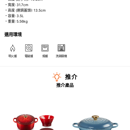
・寬度: 31.7cm
・高度 (連鍋蓋頭): 13.5cm
・容量: 3.5L
・重量: 5.56kg
適用環境
明火爐
電磁爐
焗爐
洗碗碟機
推介
推介產品