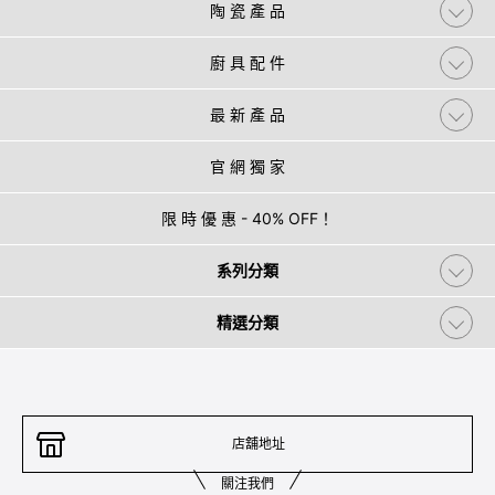
陶 瓷 產 品
廚 具 配 件
最 新 產 品
官 網 獨 家
限 時 優 惠 - 40% OFF！
系列分類
精選分類
店舖地址
關注我們