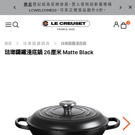
精 選。
按 此
登 記 成 為 官 網 會 員，登 入 使 用 迎 新 優 惠 碼
香 港 / 澳 
LCWELCOME10
，可 享 正 價 貨 品 額 外 9 折。
0
首頁
琺 瑯 鑄 鐵 鍋 具
琺瑯鑄鐵淺底鍋
琺瑯鑄鐵淺底鍋 26厘米 Matte Black