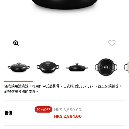
淺底鍋用途廣泛，可用作中式蒸排骨、日式料理如Sukiyaki、西班牙鍋飯等，
輕易做出多國的美食。
Price reduced from
HK$ 3,580.00
to
20％OFF
售價:
HK$ 2,864.00