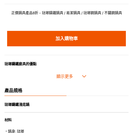
正價鍋具產品8折 - 琺瑯鑄鐵鍋具 / 易潔鍋具 / 琺瑯鋼鍋具 / 不鏽鋼鍋具
加入購物車
琺瑯鑄鐵廚具的優點
• 琺瑯鑄鐵傳熱性均勻，不會產生過熱點。
• 最適合直接上桌，既實用又有體面，是 飲食視覺的一大享受。
• 超卓的存熱功能。
產品規格
• 重身的鍋蓋能有助防止蒸氣溜走,易於 保持食物的原汁原味。
• 節省能源。
• 琺瑯抗酸鹼，不會殘留氣味，安全衛生。
琺瑯鑄鐵淺底鍋
• 適用於多種熱源，例如明火、電磁爐或焗爐（微波爐除外）。
材料
・鍋身: 琺瑯