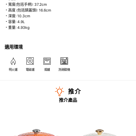
・寬度(包括手柄): 37.2cm
・高度 (包括鍋蓋頭): 16.6cm
・深度: 10.3cm
・容量: 4.9L
・重量: 4.93kg
適用環境
明火爐
電磁爐
焗爐
洗碗碟機
推介
推介產品