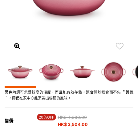
黑色內鍋可承受較高的溫度，而且能有效存熱，適合煎炒煮食而不失 ＂鑊氣
＂，即使在家中亦能烹調出餐館的風味。
Price reduced from
HK$ 4,380.00
to
20％OFF
售價:
HK$ 3,504.00