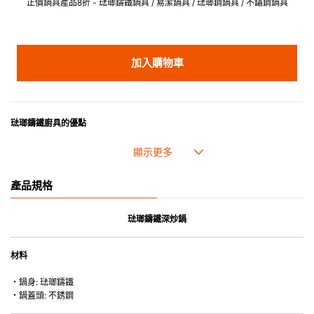
正價鍋具產品8折 - 琺瑯鑄鐵鍋具 / 易潔鍋具 / 琺瑯鋼鍋具 / 不鏽鋼鍋具
加入購物車
琺瑯鑄鐵廚具的優點
• 琺瑯鑄鐵傳熱性均勻，不會產生過熱點。
• 最適合直接上桌，既實用又有體面，是 飲食視覺的一大享受。
• 超卓的存熱功能。
產品規格
• 重身的鍋蓋能有助防止蒸氣溜走,易於 保持食物的原汁原味。
• 節省能源。
• 琺瑯抗酸鹼，不會殘留氣味，安全衛生。
琺瑯鑄鐵深炒鍋
• 適用於多種熱源，例如明火、電磁爐或焗爐（微波爐除外）。
材料
・鍋身: 琺瑯鑄鐵
・鍋蓋頭: 不銹鋼