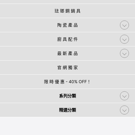
琺 瑯 鋼 鍋 具
陶 瓷 產 品
廚 具 配 件
最 新 產 品
官 網 獨 家
限 時 優 惠 - 40% OFF！
系列分類
精選分類