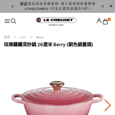
精 選。
按 此
登 記 成 為 官 網 會 員，登 入 使 用 迎 新 優 惠 碼
香 港 / 澳 
LCWELCOME10
，可 享 正 價 貨 品 額 外 9 折。
0
首頁
color
Berry
琺瑯鑄鐵深炒鍋 26厘米 Berry (銅色鍋蓋頭)