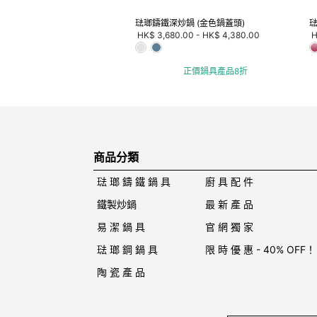
琺瑯鑄鐵深炒鍋 (金色鍋蓋頭)
琺
HK$ 3,680.00
-
HK$ 4,380.00
H
正價鍋具產品8折
商品分類
琺 瑯 鑄 鐵 鍋 具
廚 具 配 件
鐵製炒鍋
最 新 產 品
易 潔 鍋 具
官 網 獨 家
琺 瑯 鋼 鍋 具
限 時 優 惠 - 40% OFF！
陶 瓷 產 品