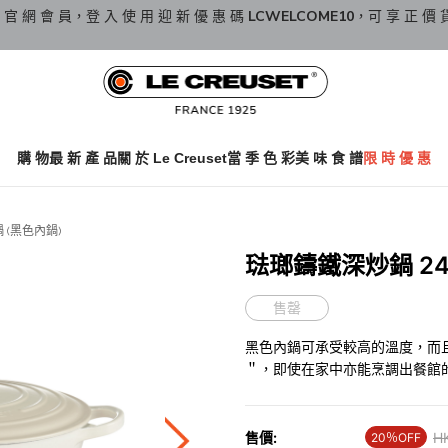
 官 網 會 員，登 入 使 用 迎 新 優 惠 碼
LCWELCOME10
，可 享 正 價 
購 物
最 新 產 品
關 於 Le Creuset
當 季 色 彩
美 味 食 譜
限 時 優 惠
 (黑色內鍋)
琺瑯鑄鐵深炒鍋 24厘
售罄
黑色內鍋可承受較高的溫度，而
＂，即使在家中亦能烹調出餐館
售價:
Pr
H
20％OFF