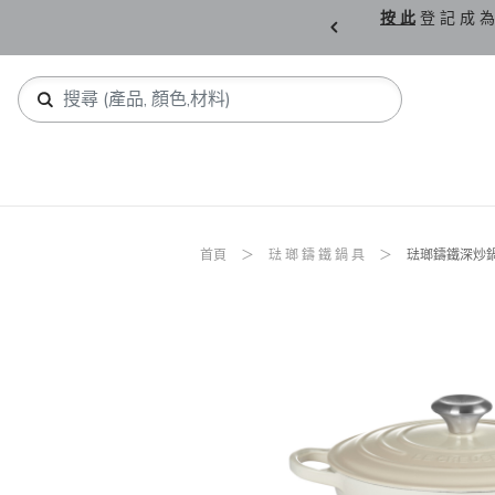
購 父 親 節 精 選。
按 此
登 記 成 為
首頁
琺 瑯 鑄 鐵 鍋 具
琺瑯鑄鐵深炒鍋