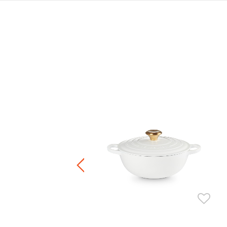
鐵鍋 (銅色鍋蓋頭)
80.00
-
HK$ 4,680.00
正價鍋具產品8折