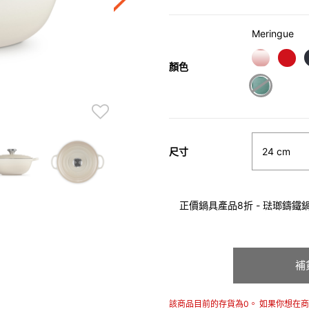
Meringue
顏色
尺寸
正價鍋具產品8折 - 琺瑯鑄鐵鍋具
補
該商品目前的存貨為0。 如果你想在