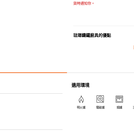
貨時通知你。
琺瑯鑄鐵廚具的優點
• 琺瑯鑄鐵傳熱性均勻，不會產
• 最適合直接上桌，既實用又有
• 超卓的存熱功能。
• 重身的鍋蓋能有助防止蒸氣溜
• 節省能源。
• 琺瑯抗酸鹼，不會殘留氣味，
適用環境
• 適用於多種熱源，例如明火、
明火爐
電磁爐
焗爐