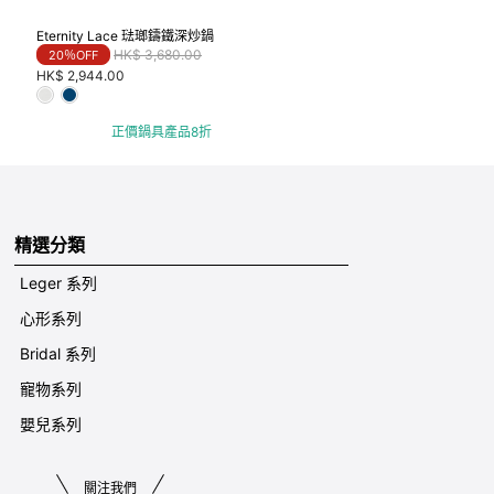
Eternity Lace 琺瑯鑄鐵深炒鍋
Price reduced from
to
HK$ 3,680.00
20％OFF
HK$ 2,944.00
正價鍋具產品8折
精選分類
Leger 系列
心形系列
Bridal 系列
寵物系列
嬰兒系列
關注我們