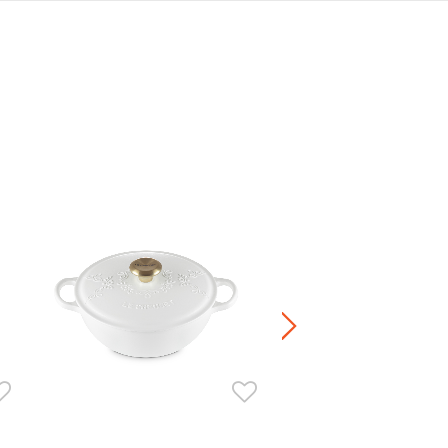
Petal 花瓣造型琺瑯鑄鐵深炒鍋
Price reduced fr
to
HK$ 4,080.00
20％OFF
HK$ 3,264.00
正價鍋具產品8折