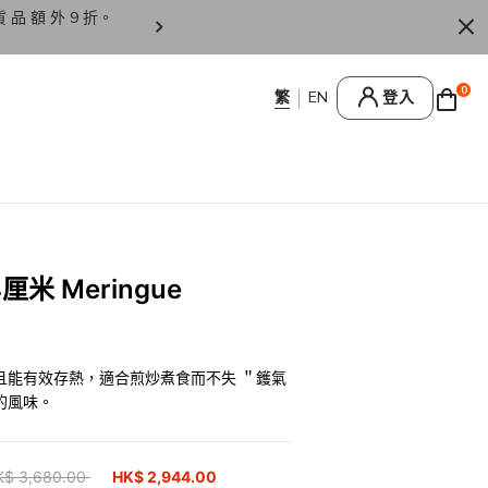
貨 品 額 外 9 折。
香 港 / 澳 門 訂 單 滿 HK
0
登入
米 Meringue
且能有效存熱，適合煎炒煮食而不失 ＂鑊氣
的風味。
ice reduced from
K$ 3,680.00
to
HK$ 2,944.00