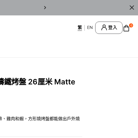
按 此
登 記 成 為 官 網 會 員，登 入 使 用 迎 
0
登入
烤盤 26厘米 Matte
排、雞肉和蝦，方形燒烤盤都能做出戶外燒