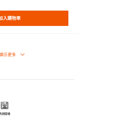
加入購物車
生過熱點。
體面，是 飲食視覺的一大享受。
走,易於 保持食物的原汁原味。
安全衛生。
電磁爐或焗爐（微波爐除外）。
洗碗碟機