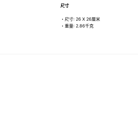
尺寸
・尺寸: 26 X 26厘米
・重量: 2.86千克
連玻璃蓋
Price reduced from
to
HK$ 1,480.00
F