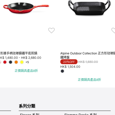
圓形連手柄琺瑯鑄鐵平底煎鍋
Alpine Outdoor Collection 正方形琺瑯
鐵烤盤
K$ 1,480.00
-
HK$ 2,680.00
Price reduced from
to
HK$ 1,880.00
20％OFF
+5
HK$ 1,504.00
正價鍋具產品8折
正價鍋具產品8折
系列分類
Flower 系列
Flamme Dorée 系列