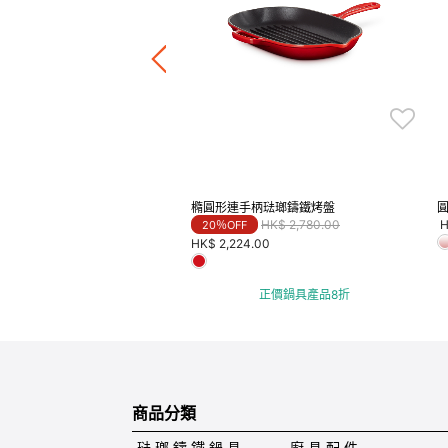
4.00
正價鍋具產品8折
橢圓形連手柄琺瑯鑄鐵烤盤
Price reduced from
to
HK$ 2,780.00
H
20％OFF
HK$ 2,224.00
正價鍋具產品8折
商品分類
琺 瑯 鑄 鐵 鍋 具
廚 具 配 件