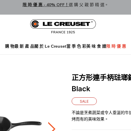
限 時 優 惠 - 40% OFF！
選 購 父 親 節 精 選。
購 物
最 新 產 品
關 於 Le Creuset
當 季 色 彩
美 味 食 譜
限 時 優 惠
正方形連手柄琺瑯鑄鐵
Black
SALE
不論是烹煮蔬菜或令人垂涎的牛
烤而有的美味效果。