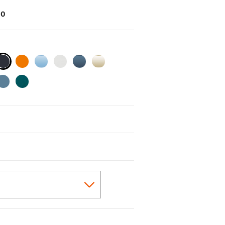
00
selected