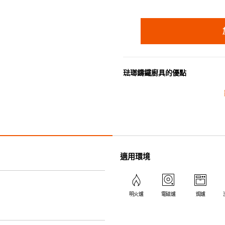
琺瑯鑄鐵廚具的優點
• 琺瑯鑄鐵傳熱性均勻，不會產
• 最適合直接上桌，既實用又有
• 超卓的存熱功能。
• 重身的鍋蓋能有助防止蒸氣溜
• 節省能源。
• 琺瑯抗酸鹼，不會殘留氣味，
適用環境
• 適用於多種熱源，例如明火、
明火爐
電磁爐
焗爐