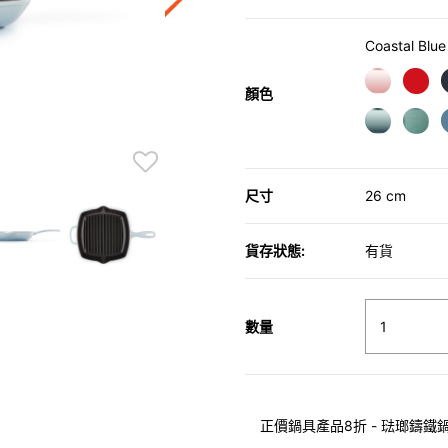
Coastal Blue
顏色
尺寸
26 cm
貨存狀態:
有貨
數量
正價鍋具產品8折 - 琺瑯鑄鐵鍋具