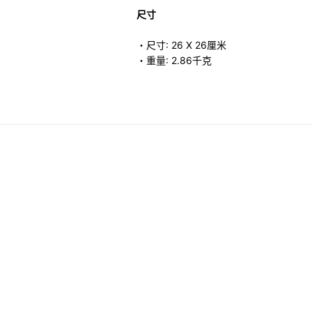
尺寸
・尺寸: 26 X 26厘米
・重量: 2.86千克
 Heritage 橢圓形琺瑯鑄鐵焗盤