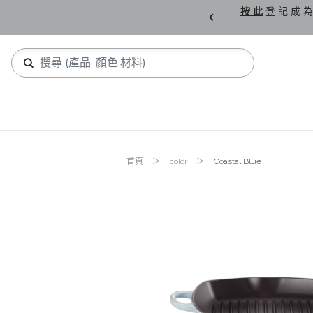
購 父 親 節 精 選。
按 此
登 記 成 為
首頁
color
Coastal Blue