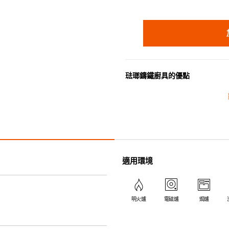
琺瑯鑄鐵廚具的優點
• 琺瑯鑄鐵傳熱性均勻，不會產
• 最適合直接上桌，既實用又有
• 超卓的存熱功能。
• 重身的鍋蓋能有助防止蒸氣溜
• 節省能源。
• 琺瑯抗酸鹼，不會殘留氣味，
適用環境
• 適用於多種熱源，例如明火、
明火爐
電磁爐
焗爐