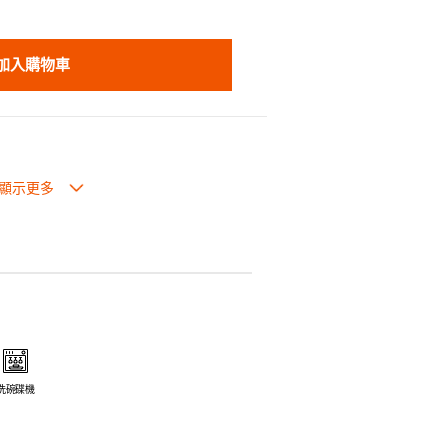
加入購物車
生過熱點。
體面，是 飲食視覺的一大享受。
走,易於 保持食物的原汁原味。
安全衛生。
電磁爐或焗爐（微波爐除外）。
洗碗碟機