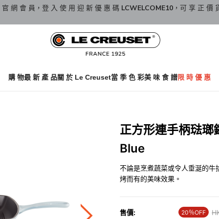
 官 網 會 員，登 入 使 用 迎 新 優 惠 碼
LCWELCOME10
，可 享 正 價 
購 物
最 新 產 品
關 於 Le Creuset
當 季 色 彩
美 味 食 譜
限 時 優 惠
正方形連手柄琺瑯鑄鐵
Blue
不論是烹煮蔬菜或令人垂涎的牛
烤而有的美味效果。
售價:
Pr
H
20％OFF