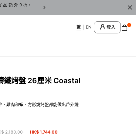
貨 品 額 外 9 折。
香 港 / 澳 門 訂 單 滿 HK
0
登入
烤盤 26厘米 Coastal
排、雞肉和蝦，方形燒烤盤都能做出戶外燒
ice reduced from
K$ 2,180.00
to
HK$ 1,744.00