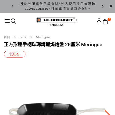
精 選。
按 此
登 記 成 為 官 網 會 員，登 入 使 用 迎 新 優 惠 碼
香 港 / 澳 
LCWELCOME10
，可 享 正 價 貨 品 額 外 9 折。
0
首頁
color
Meringue
正方形連手柄琺瑯鑄鐵燒烤盤 26厘米 Meringue
低庫存