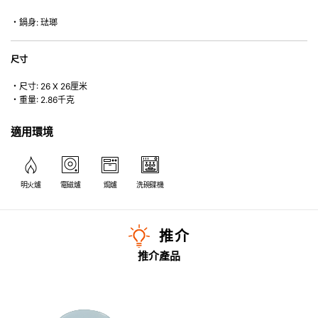
・鍋身: 琺瑯
尺寸
・尺寸: 26 X 26厘米
・重量: 2.86千克
適用環境
明火爐
電磁爐
焗爐
洗碗碟機
推介
推介產品