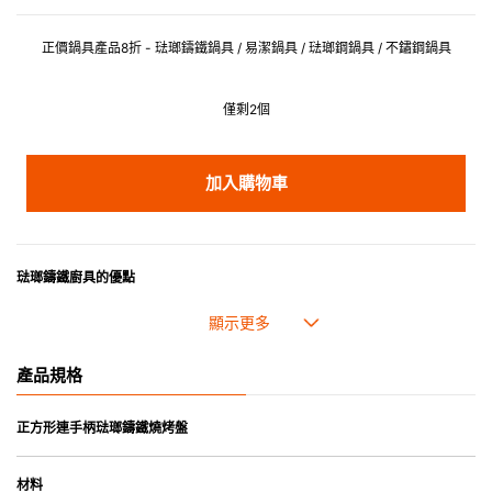
正價鍋具產品8折 - 琺瑯鑄鐵鍋具 / 易潔鍋具 / 琺瑯鋼鍋具 / 不鏽鋼鍋具
僅剩2個
加入購物車
琺瑯鑄鐵廚具的優點
• 琺瑯鑄鐵傳熱性均勻，不會產生過熱點。
• 最適合直接上桌，既實用又有體面，是 飲食視覺的一大享受。
• 超卓的存熱功能。
產品規格
• 重身的鍋蓋能有助防止蒸氣溜走,易於 保持食物的原汁原味。
• 節省能源。
• 琺瑯抗酸鹼，不會殘留氣味，安全衛生。
正方形連手柄琺瑯鑄鐵燒烤盤
• 適用於多種熱源，例如明火、電磁爐或焗爐（微波爐除外）。
材料