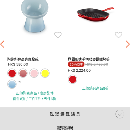
陶瓷斜邊高身寵物碗
橢圓形連手柄琺瑯鑄鐵烤盤
Price reduced from
to
HK$ 580.00
HK$ 2,780.00
20％OFF
HK$ 2,224.00
+1
正價鍋具產品8折
正價陶瓷產品 / 廚房配件
兩件8折 / 三件7折 / 五件6折
琺 瑯 鑄 鐵 鍋 具
鐵製炒鍋