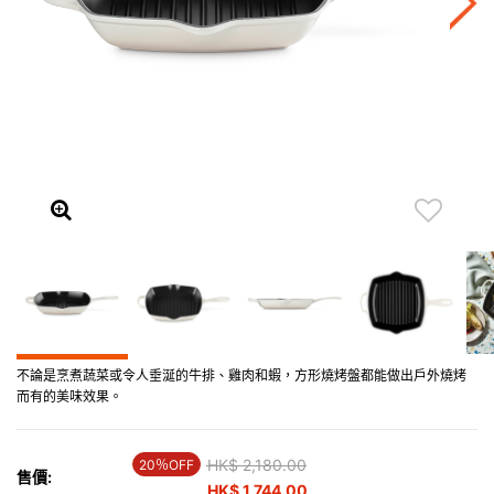
不論是烹煮蔬菜或令人垂涎的牛排、雞肉和蝦，方形燒烤盤都能做出戶外燒烤
而有的美味效果。
Price reduced from
HK$ 2,180.00
to
20％OFF
售價:
HK$ 1,744.00