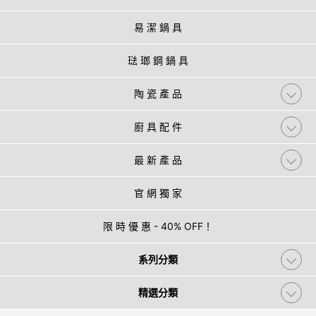
易 潔 鍋 具
琺 瑯 鋼 鍋 具
陶 瓷 產 品
廚 具 配 件
最 新 產 品
官 網 獨 家
限 時 優 惠 - 40% OFF！
系列分類
精選分類