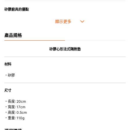
矽膠廚具的優點
• 耐熱高達250℃，耐冷低至-40℃。
• 採用高質素的矽膠製造，耐用性佳，不易變形，能重複使用。
• 耐熱耐冷，適用於微波爐、焗爐、蒸爐、雪櫃和冰箱。
產品規格
• 不會容易吸取食物氣味。
矽膠心形法式隔熱墊
材料
・矽膠
尺寸
・長度: 20cm
・寬度: 17cm
・高度: 0.5cm
・重量: 110g