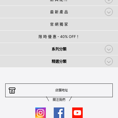
最 新 產 品
官 網 獨 家
限 時 優 惠 - 40% OFF！
系列分類
精選分類
店舖地址
關注我們