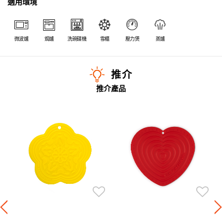
適用環境
微波爐
焗爐
洗碗碟機
雪櫃
壓力煲
蒸爐
推介
推介產品