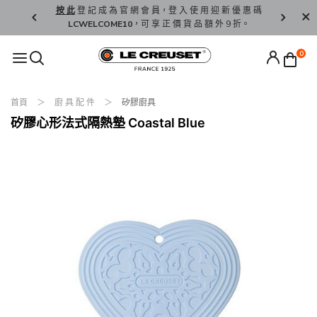
精 選。
按 此
登 記 成 為 官 網 會 員，登 入 使 用 迎 新 優 惠 碼
香 港 / 澳 
LCWELCOME10
，可 享 正 價 貨 品 額 外 9 折。
0
首頁
廚 具 配 件
矽膠廚具
矽膠心形法式隔熱墊 Coastal Blue