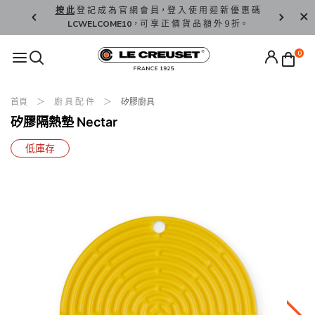
精 選。
按 此
登 記 成 為 官 網 會 員，登 入 使 用 迎 新 優 惠 碼
香 港 / 澳 
LCWELCOME10
，可 享 正 價 貨 品 額 外 9 折。
0
首頁
廚 具 配 件
矽膠廚具
矽膠隔熱墊 Nectar
低庫存