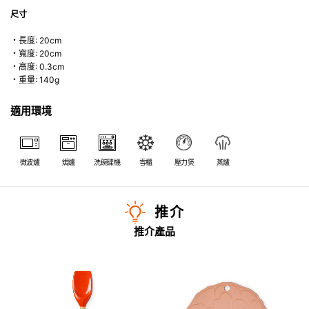
尺寸
・長度: 20cm
・寬度: 20cm
・高度: 0.3cm
・重量: 140g
適用環境
微波爐
焗爐
洗碗碟機
雪櫃
壓力煲
蒸爐
推介
推介產品