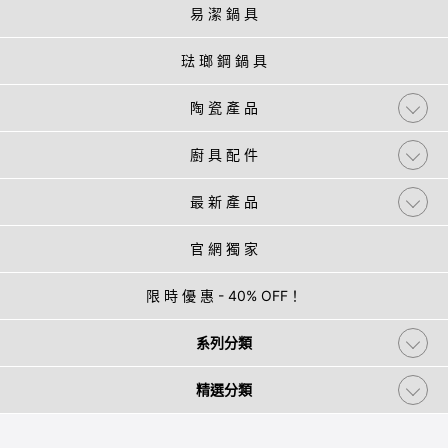
易 潔 鍋 具
琺 瑯 鋼 鍋 具
陶 瓷 產 品
廚 具 配 件
最 新 產 品
官 網 獨 家
限 時 優 惠 - 40% OFF！
系列分類
精選分類