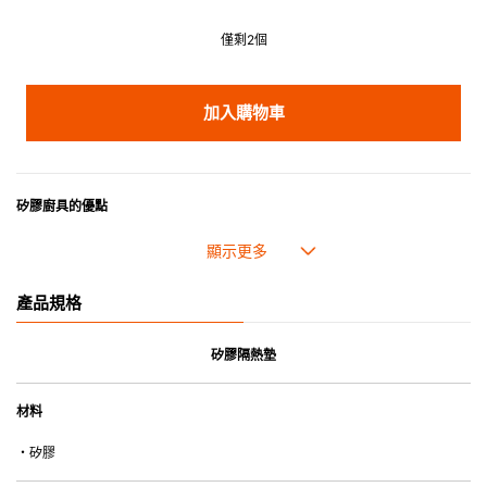
僅剩2個
加入購物車
矽膠廚具的優點
• 耐熱高達250℃，耐冷低至-40℃。
• 採用高質素的矽膠製造，耐用性佳，不易變形，能重複使用。
• 耐熱耐冷，適用於微波爐、焗爐、蒸爐、雪櫃和冰箱。
產品規格
• 不會容易吸取食物氣味。
矽膠隔熱墊
材料
・矽膠