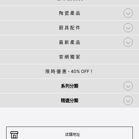
陶 瓷 產 品
廚 具 配 件
最 新 產 品
官 網 獨 家
限 時 優 惠 - 40% OFF！
系列分類
精選分類
店舖地址