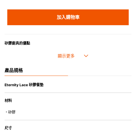
加入購物車
矽膠廚具的優點
• 耐熱高達250℃，耐冷低至-40℃。
• 防油污，可作烹煮之用。
• 採用高質素的矽膠製造，耐用性佳，不易變形，能重複使用。
產品規格
• 耐熱耐冷，適用於微波爐、焗爐、蒸爐、雪櫃和冰箱。
• 不會容易吸取食物氣味。
• 木製把手可與矽膠部份分拆，方便清洗。
Eternity Lace 矽膠餐墊
• 除矽膠鍋鏟的把手( 木製) 外，系列的其他產品均適用於洗碗碟機或乾碗碟
機。
材料
・矽膠
尺寸