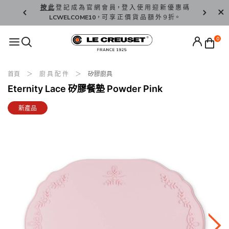
精 選。
按 此
登 記 成 為 官 網 會 員，登 入 使 用 迎 新 優 惠 碼
香 港 / 澳 
LCWELCOME10
，可 享 正 價 貨 品 額 外 9 折。
0
首頁
廚 具 配 件
矽膠廚具
Eternity Lace 矽膠餐墊 Powder Pink
新產品