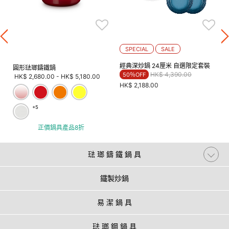
SPECIAL
SALE
經典深炒鍋 24厘米 自選限定套裝
圓形琺瑯鑄鐵鍋
Price reduced from
to
HK$ 4,390.00
50％OFF
HK$ 2,680.00
-
HK$ 5,180.00
HK$ 2,188.00
+5
正價鍋具產品8折
琺 瑯 鑄 鐵 鍋 具
鐵製炒鍋
易 潔 鍋 具
琺 瑯 鋼 鍋 具