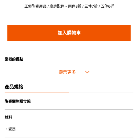
正價陶瓷產品 / 廚房配件 - 兩件8折 / 三件7折 / 五件6折
加入購物車
瓷器的優點
• 耐熱性極佳，適用於微波爐，也可放入焗爐，耐熱程度高達260℃。
• 耐冷(低至零下20℃)。可放入雪櫃和冰箱。
• 污漬容易脫落,清潔和保養十分簡易。
產品規格
• 可用於洗碗機。
• 高密度陶瓷防止水分吸收，以避免裂開。
• 合乎食用安全的塗層表面，幾乎不黏，食物容易脫落，清洗方便。
陶瓷寵物糧食碗
• 即使經常使用亦不會容易吸取食物氣味。
材料
*不可直接用於熱源上
・瓷器