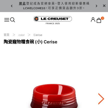
精 選。
按 此
登 記 成 為 官 網 會 員，登 入 使 用 迎 新 優 惠 碼
香 港 / 澳 
LCWELCOME10
，可 享 正 價 貨 品 額 外 9 折。
0
首頁
color
Cerise
陶瓷寵物糧食碗 (小) Cerise