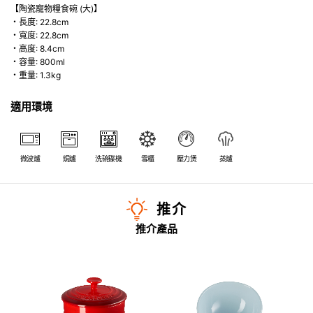
【陶瓷寵物糧食碗 (大)】
・長度: 22.8cm
・寬度: 22.8cm
・高度: 8.4cm
・容量: 800ml
・重量: 1.3kg
適用環境
微波爐
焗爐
洗碗碟機
雪櫃
壓力煲
蒸爐
推介
推介產品