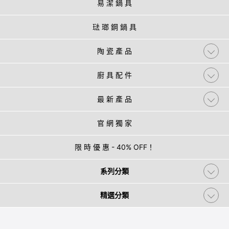
易 潔 鍋 具
琺 瑯 鋼 鍋 具
陶 瓷 產 品
廚 具 配 件
最 新 產 品
官 網 獨 家
限 時 優 惠 - 40% OFF！
系列分類
精選分類