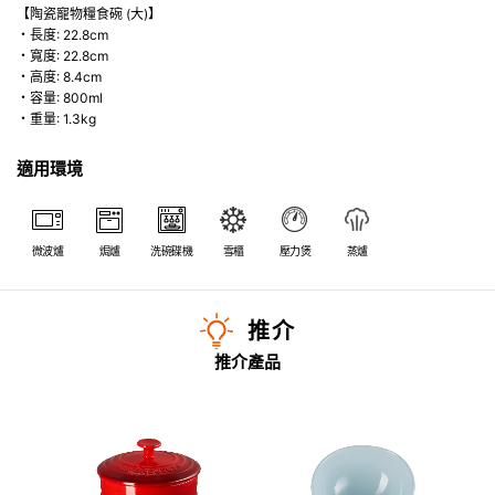
【陶瓷寵物糧食碗 (大)】
・長度: 22.8cm
・寬度: 22.8cm
・高度: 8.4cm
・容量: 800ml
・重量: 1.3kg
適用環境
微波爐
焗爐
洗碗碟機
雪櫃
壓力煲
蒸爐
推介
推介產品