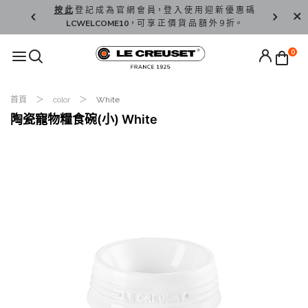
精 選。
按 此
登 記 成 為 官 網 會 員，登 入 使 用 迎 新 優 惠 碼
香 港 / 澳 
LCWELCOME10
，可 享 正 價 貨 品 額 外 9 折。
0
首頁
color
White
陶瓷寵物糧食碗(小) White