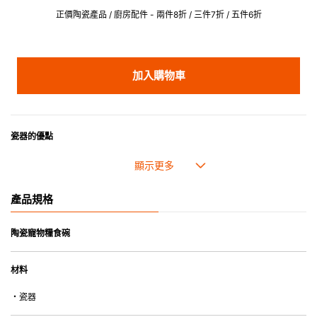
正價陶瓷產品 / 廚房配件 - 兩件8折 / 三件7折 / 五件6折
加入購物車
瓷器的優點
• 耐熱性極佳，適用於微波爐，也可放入焗爐，耐熱程度高達260℃。
• 耐冷(低至零下20℃)。可放入雪櫃和冰箱。
• 污漬容易脫落,清潔和保養十分簡易。
產品規格
• 可用於洗碗機。
• 高密度陶瓷防止水分吸收，以避免裂開。
• 合乎食用安全的塗層表面，幾乎不黏，食物容易脫落，清洗方便。
陶瓷寵物糧食碗
• 即使經常使用亦不會容易吸取食物氣味。
材料
*不可直接用於熱源上
・瓷器