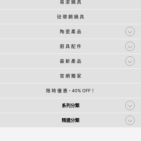
易 潔 鍋 具
琺 瑯 鋼 鍋 具
陶 瓷 產 品
廚 具 配 件
最 新 產 品
官 網 獨 家
限 時 優 惠 - 40% OFF！
系列分類
精選分類