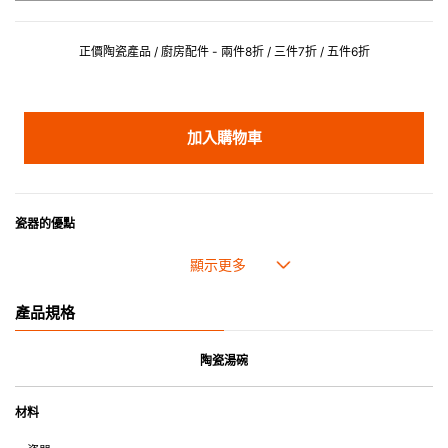
正價陶瓷產品 / 廚房配件 - 兩件8折 / 三件7折 / 五件6折
加入購物車
瓷器的優點
• 耐熱性極佳，適用於微波爐，也可放入焗爐，耐熱程度高達260℃。
• 耐冷(低至零下20℃)。可放入雪櫃和冰箱。
• 污漬容易脫落,清潔和保養十分簡易。
產品規格
• 可用於洗碗機。
• 高密度陶瓷防止水分吸收，以避免裂開。
• 合乎食用安全的塗層表面，幾乎不黏，食物容易脫落，清洗方便。
陶瓷湯碗
• 即使經常使用亦不會容易吸取食物氣味。
材料
*不可直接用於熱源上