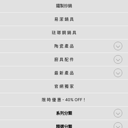
鐵製炒鍋
易 潔 鍋 具
琺 瑯 鋼 鍋 具
陶 瓷 產 品
廚 具 配 件
最 新 產 品
官 網 獨 家
限 時 優 惠 - 40% OFF！
系列分類
精選分類