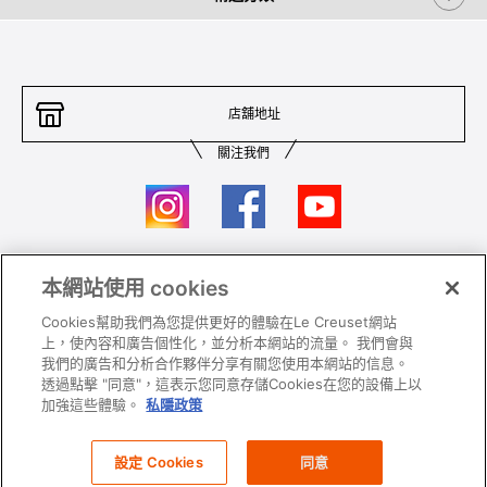
店舖地址
關注我們
本網站使用 cookies
聯絡我們
條件及細則
Cookies幫助我們為您提供更好的體驗在Le Creuset網站
私隱政策
保養及使用
上，使內容和廣告個性化，並分析本網站的流量。 我們會與
我們的廣告和分析合作夥伴分享有關您使用本網站的信息。
加入我們
Super MEGA SALE 條款及細則​
透過點擊 "同意"，這表示您同意存儲Cookies在您的設備上以
加強這些體驗。
私隱政策
All images and contents are © Le Creuset Hong Kong. All rights reserved.
設定 Cookies
同意