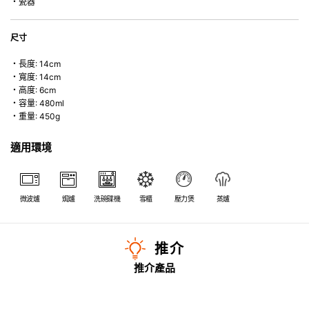
・瓷器
尺寸
・長度: 14cm
・寬度: 14cm
・高度: 6cm
・容量: 480ml
・重量: 450g
適用環境
微波爐
焗爐
洗碗碟機
雪櫃
壓力煲
蒸爐
推介
推介產品