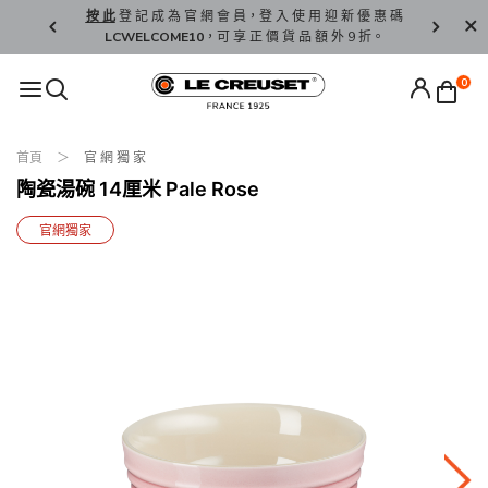
精 選。
按 此
登 記 成 為 官 網 會 員，登 入 使 用 迎 新 優 惠 碼
香 港 / 澳 
LCWELCOME10
，可 享 正 價 貨 品 額 外 9 折。
0
首頁
官 網 獨 家
陶瓷湯碗 14厘米 Pale Rose
官網獨家