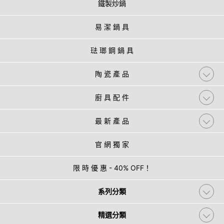
鐵製炒鍋
易 潔 鍋 具
琺 瑯 鋼 鍋 具
陶 瓷 產 品
廚 具 配 件
最 新 產 品
官 網 獨 家
限 時 優 惠 - 40% OFF！
系列分類
精選分類