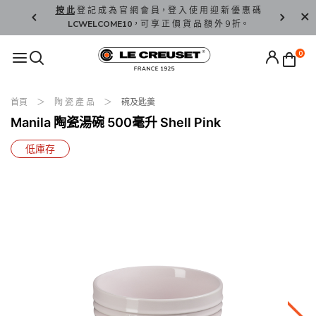
精 選。
按 此
登 記 成 為 官 網 會 員，登 入 使 用 迎 新 優 惠 碼
香 港 / 澳 
LCWELCOME10
，可 享 正 價 貨 品 額 外 9 折。
0
首頁
陶 瓷 產 品
碗及匙羹
Manila 陶瓷湯碗 500毫升 Shell Pink
低庫存