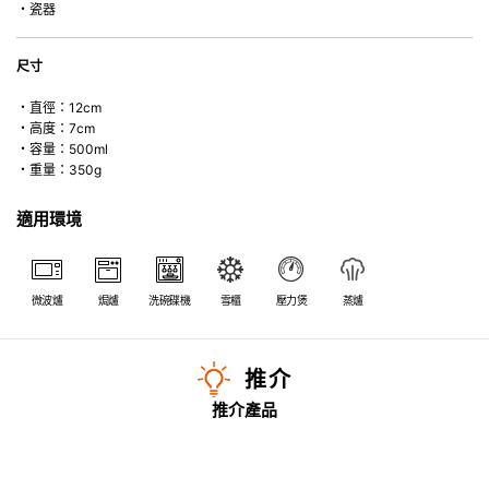
・瓷器
尺寸
・直徑：12cm
・高度：7cm
・容量：500ml
・重量：350g
適用環境
微波爐
焗爐
洗碗碟機
雪櫃
壓力煲
蒸爐
推介
推介產品