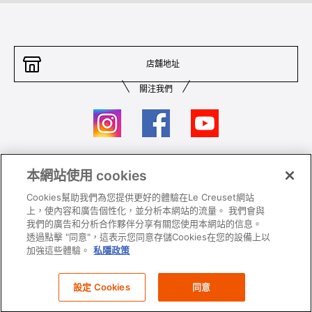
店舖地址
關注我們
本網站使用 cookies
聯絡我們
條件及細則
Cookies幫助我們為您提供更好的體驗在Le Creuset網站
私隱政策
保養及使用
上，使內容和廣告個性化，並分析本網站的流量。 我們會與
我們的廣告和分析合作夥伴分享有關您使用本網站的信息。
加入我們
Super MEGA SALE 條款及細則​
透過點擊 "同意"，這表示您同意存儲Cookies在您的設備上以
加強這些體驗。
私隱政策
All images and contents are © Le Creuset Hong Kong. All rights reserved.
設定 Cookies
同意