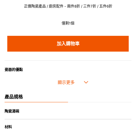
正價陶瓷產品 / 廚房配件 - 兩件8折 / 三件7折 / 五件6折
僅剩1個
加入購物車
瓷器的優點
• 耐熱性極佳，適用於微波爐，也可放入焗爐，耐熱程度高達260℃。
• 耐冷(低至零下20℃)。可放入雪櫃和冰箱。
• 污漬容易脫落,清潔和保養十分簡易。
產品規格
• 可用於洗碗機。
• 高密度陶瓷防止水分吸收，以避免裂開。
• 合乎食用安全的塗層表面，幾乎不黏，食物容易脫落，清洗方便。
陶瓷湯碗
• 即使經常使用亦不會容易吸取食物氣味。
材料
*不可直接用於熱源上