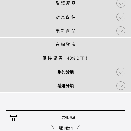
陶 瓷 產 品
廚 具 配 件
最 新 產 品
官 網 獨 家
限 時 優 惠 - 40% OFF！
系列分類
精選分類
店舖地址
關注我們