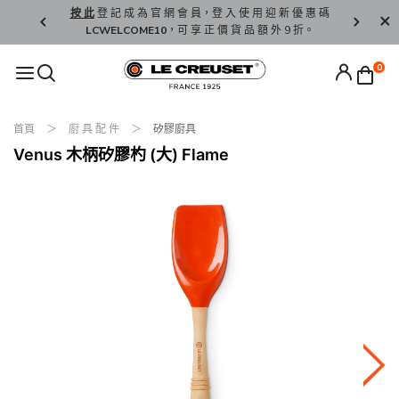
精 選。
按 此
登 記 成 為 官 網 會 員，登 入 使 用 迎 新 優 惠 碼
香 港 / 澳 
LCWELCOME10
，可 享 正 價 貨 品 額 外 9 折。
0
首頁
廚 具 配 件
矽膠廚具
Venus 木柄矽膠杓 (大) Flame