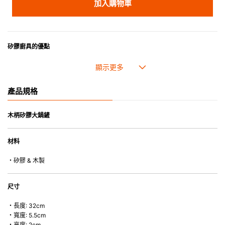
加入購物車
矽膠廚具的優點
• 耐熱高達250℃，耐冷低至-40℃。
• 防油污，可作烹煮之用。
• 採用高質素的矽膠製造，耐用性佳，不易變形，能重複使用。
產品規格
• 耐熱耐冷，適用於微波爐、焗爐、蒸爐、雪櫃和冰箱。
• 不會容易吸取食物氣味。
• 木製把手可與矽膠部份分拆，方便清洗。
木柄矽膠大鍋鏟
• 除矽膠鍋鏟的把手( 木製) 外，系列的其他產品均適用於洗碗碟機或乾碗碟
機。
材料
・矽膠 & 木製
尺寸
・長度: 32cm
・寬度: 5.5cm
・高度: 2cm