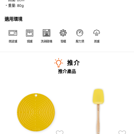
・重量: 80g
適用環境
微波爐
焗爐
洗碗碟機
雪櫃
壓力煲
蒸爐
推介
推介產品