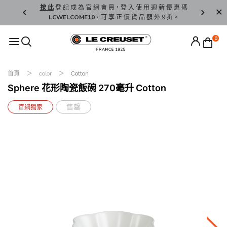
精 選。
按 此
登 記 成 為 官 網 會 員，登 入 使 用 迎 新 優 惠 碼
香 港 / 澳 
LCWELCOME10
，可 享 正 價 貨 品 額 外 9 折。
0
首頁
color
Cotton
Sphere 花形陶瓷飯碗 270毫升 Cotton
售罄
官網獨家