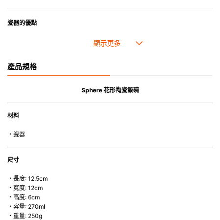
瓷器的優點
• 耐熱性極佳，適用於微波爐，也可放入焗爐，耐熱程度高達260℃。
• 耐冷(低至零下20℃)。可放入雪櫃和冰箱。
• 污漬容易脫落,清潔和保養十分簡易。
產品規格
• 可用於洗碗機。
• 高密度陶瓷防止水分吸收，以避免裂開。
• 合乎食用安全的塗層表面，幾乎不黏，食物容易脫落，清洗方便。
Sphere 花形陶瓷飯碗
• 即使經常使用亦不會容易吸取食物氣味。
材料
*不可直接用於熱源上
・瓷器
尺寸
・長度: 12.5cm
・寬度: 12cm
・高度: 6cm
・容量: 270ml
・重量: 250g