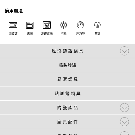
適用環境
微波爐
焗爐
洗碗碟機
雪櫃
壓力煲
蒸爐
琺 瑯 鑄 鐵 鍋 具
鐵製炒鍋
易 潔 鍋 具
琺 瑯 鋼 鍋 具
陶 瓷 產 品
廚 具 配 件