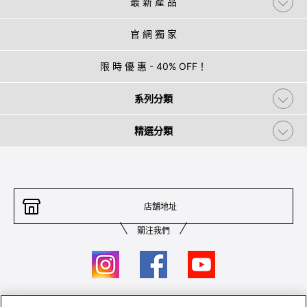
最 新 產 品
官 網 獨 家
限 時 優 惠 - 40% OFF！
系列分類
精選分類
店舖地址
關注我們